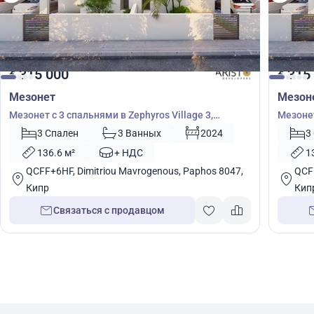
315 000
315
€
€
Мезонет
Мезон
Мезонет с 3 спальнями в Zephyros Village 3,
Мезонет
Мандрия, Пафос, Кипр № 9105
Мандри
3 Спален
3 Ванных
2024
3
136.6 м²
+ НДС
1
QCFF+6HF, Dimitriou Mavrogenous, Paphos 8047,
QCFF
Кипр
Кип
Связаться с продавцом