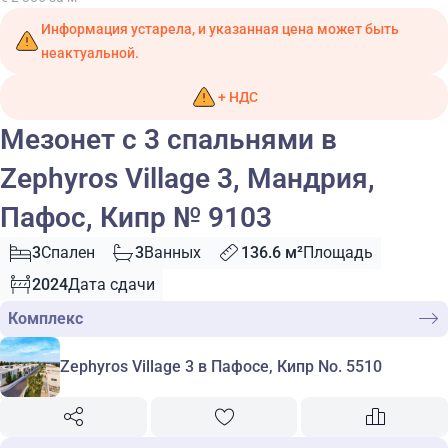
Информация устарела, и указанная цена может быть
неактуальной.
+ НДС
Мезонет с 3 спальнями в
Zephyros Village 3, Мандрия,
Пафос, Кипр № 9103
3
Спален
3
Ванных
136.6 м²
Площадь
2024
Дата сдачи
Комплекс
Zephyros Village 3 в Пафосе, Кипр No. 5510