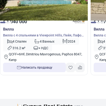
1 040 000
1 07
€
€
Вилла
Вилла
Вилла с 4 спальнями в Viewpoint Hills, Пейя, Пафос,
Вилла с
Кипр № 9199
Кипр №
4 Спален
4 Ванных
2024
4
316.2 м²
+ НДС
3
QCFF+6HF, Dimitriou Mavrogenous, Paphos 8047,
QCFF
Кипр
Кип
Написать продавцу