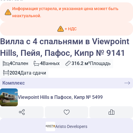
Информация устарела, и указанная цена может быть
неактуальной.
+ НДС
Вилла с 4 спальнями в Viewpoint
Hills, Пейя, Пафос, Кипр № 9141
4
Спален
4
Ванных
316.2 м²
Площадь
2024
Дата сдачи
Комплекс
Viewpoint Hills в Пафосе, Кипр № 5499
Aristo Developers