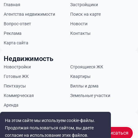
Главная
Застройщики
Агентства недвижимости
Поиск на карте
Вопрос-ответ
Новости
Реклама
Контакты
Карта сайта
Недвижимость
Новостройки
Строящиеся ЖК
Готовые ЖК
Квартиры
Пентхаусы
Виллы и дома
Коммерческая
Земельные участки
Аренда
Будьте в курсе
На этом сайте мы используем cookie-файлы.
Продолжая пользоваться сайтом, вы даете
Подписаться
согласие на использование этих файлов.