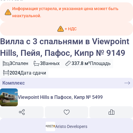
Информация устарела, и указанная цена может быть
неактуальной.
+ НДС
Вилла с 3 спальнями в Viewpoint
Hills, Пейя, Пафос, Кипр № 9149
3
Спален
3
Ванных
337.8 м²
Площадь
2024
Дата сдачи
Комплекс
Viewpoint Hills в Пафосе, Кипр № 5499
Aristo Developers