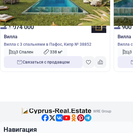
1 074 000
900
€
€
Вилла
Вилла
Вилла с 3 спальнями в Пафос, Кипр № 38852
Вилла с
3 Спален
338 м²
3
Связаться с продавцом
WRE Group
Навигация