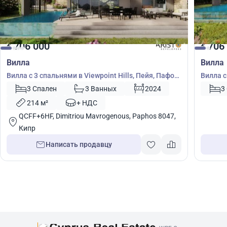
706 000
706
€
€
Вилла
Вилла
Вилла с 3 спальнями в Viewpoint Hills, Пейя, Пафос,
Вилла с
Кипр № 9185
3 Спален
3 Ванных
2024
3
214 м²
+ НДС
QCFF+6HF, Dimitriou Mavrogenous, Paphos 8047,
Кипр
Написать продавцу