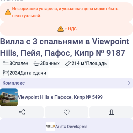
Информация устарела, и указанная цена может быть
неактуальной.
+ НДС
Вилла с 3 спальнями в Viewpoint
Hills, Пейя, Пафос, Кипр № 9187
3
Спален
3
Ванных
214 м²
Площадь
2024
Дата сдачи
Комплекс
Viewpoint Hills в Пафосе, Кипр № 5499
Aristo Developers