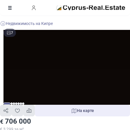
Недвижимость на Кипре
7
На карте
706 000
€
€ 3 299 за м²