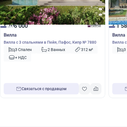
706 000
1 58
€
€
Вилла
Вилла
Вилла с 3 спальнями в Пейя, Пафос, Кипр № 7880
Вилла с
3 Спален
2 Ванных
312 м²
3
+ НДС
Связаться с продавцом