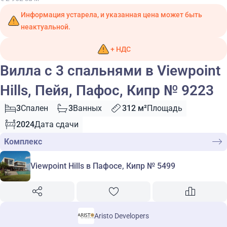
Информация устарела, и указанная цена может быть
неактуальной.
+ НДС
Вилла с 3 спальнями в Viewpoint
Hills, Пейя, Пафос, Кипр № 9223
3
Спален
3
Ванных
312 м²
Площадь
2024
Дата сдачи
Комплекс
Viewpoint Hills в Пафосе, Кипр № 5499
Aristo Developers