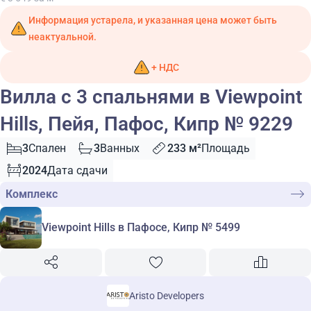
Информация устарела, и указанная цена может быть
неактуальной.
+ НДС
Вилла с 3 спальнями в Viewpoint
Hills, Пейя, Пафос, Кипр № 9229
3
Спален
3
Ванных
233 м²
Площадь
2024
Дата сдачи
Комплекс
Viewpoint Hills в Пафосе, Кипр № 5499
Aristo Developers