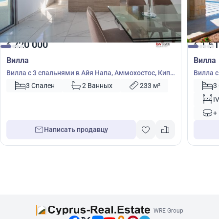
720 000
1 61
€
€
Вилла
Вилла
Вилла с 3 спальнями в Айя Напа, Аммохостос, Кипр
Вилла с
№ 40672
53865
3 Спален
2 Ванных
233 м²
3
I
+
Написать продавцу
WRE Group