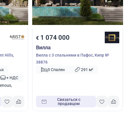
1 074 000
€
Вилла
t Hills,
Вилла с 3 спальнями в Пафос, Кипр №
38876
ых
3 Спален
291 м²
+ НДС
enous,
Связаться с
продавцом