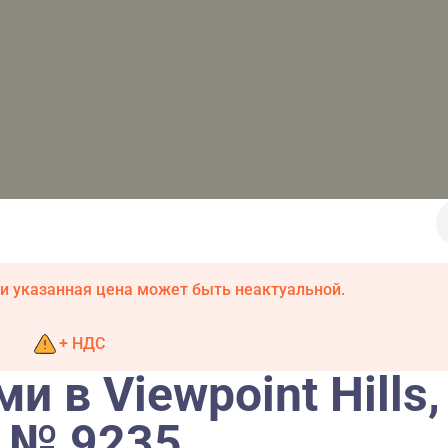
и указанная цена может быть неактуальной.
+ НДС
и в Viewpoint Hills,
р № 9235