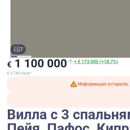
7
1 100 000
+ € 173 000 (+18.7%)
€
€ 3 780 за м²
Информация устарела, 
Вилла с 3 спальням
Пейя, Пафос, Кип