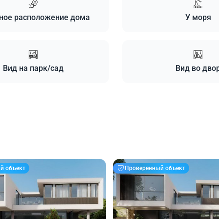
ное расположение дома
У моря
Вид на парк/сад
Вид во дво
й объект
Проверенный объект