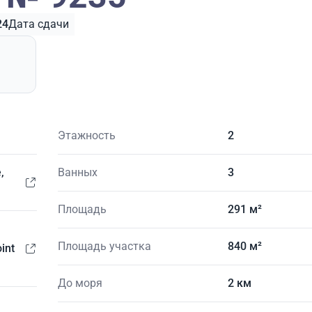
24
Дата сдачи
Этажность
2
,
Ванных
3
Площадь
291 м²
Площадь участка
840 м²
int
До моря
2 км