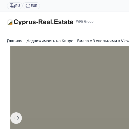
RU
EUR
WRE Group
Главная
Недвижимость на Кипре
Вилла с 3 спальнями в View