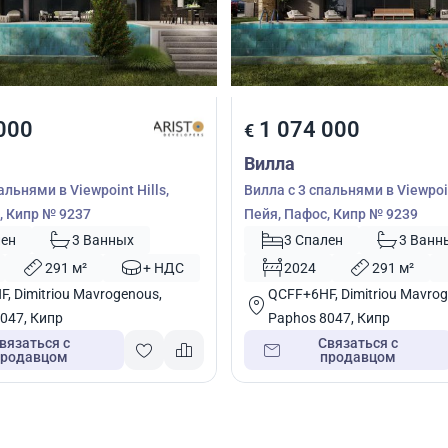
000
1 074 000
€
Вилла
альнями в Viewpoint Hills,
Вилла с 3 спальнями в Viewpoin
, Кипр № 9237
Пейя, Пафос, Кипр № 9239
лен
3 Ванных
3 Спален
3 Ванн
291 м²
+ НДС
2024
291 м²
, Dimitriou Mavrogenous,
QCFF+6HF, Dimitriou Mavrog
047, Кипр
Paphos 8047, Кипр
вязаться с
Связаться с
продавцом
продавцом