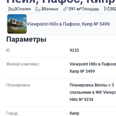
3
Спален
3
Ванных
291 м²
Площадь
20
Viewpoint Hills в Пафосе, Кипр № 5499
Параметры
ID
9235
Жилой комплекс
Viewpoint Hills в Пафосе
Кипр № 5499
Планировка
Планировка Виллы с 3
спальнями в ЖК Viewpo
Hills № 9234
Город
Кипр