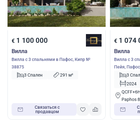
1 100 000
1 074 
€
€
Вилла
Вилла
Вилла с 3 спальнями в Пафос, Кипр №
Вилла с 3 сп
38875
Пейя, Пафос
3 Спален
291 м²
3 Спа
2024
QCFF+6HF
Paphos 8
Связаться с
С
продавцом