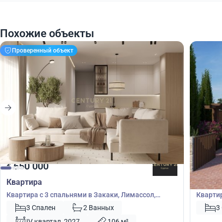
Похожие объекты
Проверенный объект
650 000
675
€
€
Квартира
Кварт
Квартира с 3 спальнями в Закаки, Лимассол,
Квартир
Лимасол, Кипр № 55383
45231
3 Спален
2 Ванных
3
IV квартал, 2027
106 м²