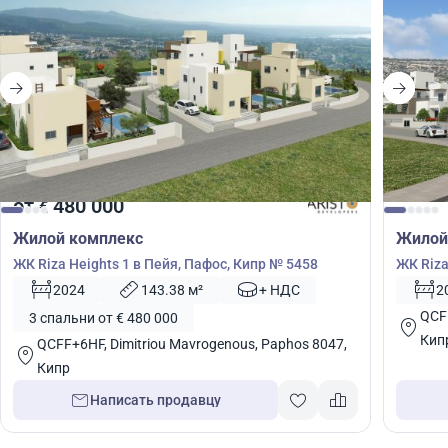
от
480 000
€
Жилой комплекс
Жилой
ЖК Riza Heights 1 в Пейя, Пафос, Кипр № 5458
ЖК Riza
2024
143.38 м²
+ НДС
2
QCFF
3 спальни от € 480 000
Кип
QCFF+6HF, Dimitriou Mavrogenous, Paphos 8047,
Кипр
Написать продавцу