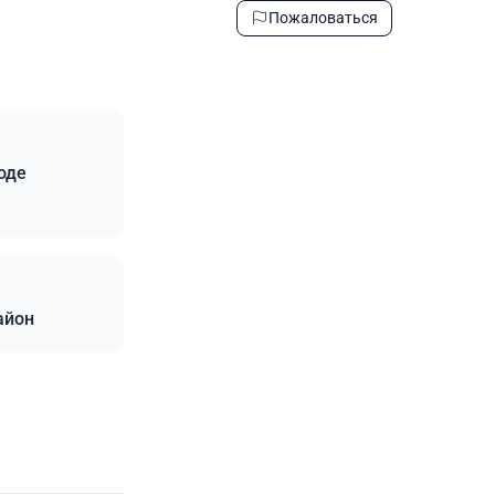
Пожаловаться
оде
айон