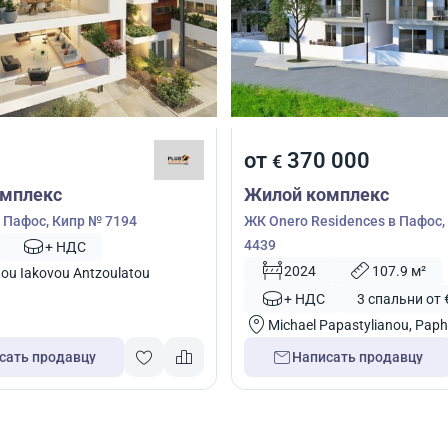
от
370 000
€
мплекс
Жилой комплекс
в Пафос, Кипр № 7194
ЖК Onero Residences в Пафос,
4439
+ НДС
2024
107.9 м²
tou Iakovou Antzoulatou
+ НДС
3 спальни от 
Michael Papastylianou, Pap
сать продавцу
Написать продавцу