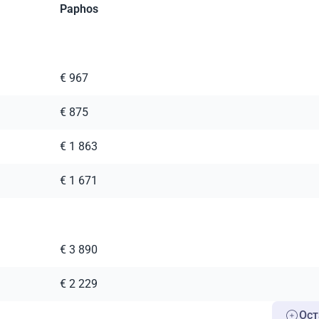
Paphos
€ 967
€ 875
€ 1 863
€ 1 671
€ 3 890
€ 2 229
Ост