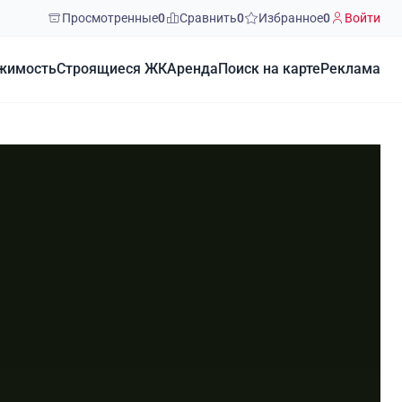
Просмотренные
0
Сравнить
0
Избранное
0
Войти
жимость
Строящиеся ЖК
Аренда
Поиск на карте
Реклама