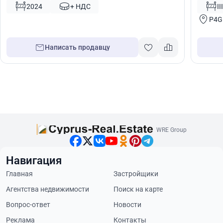
Кипр № 8970
№ 5703
2024
+ НДС
I
P4G
Написать продавцу
WRE Group
Навигация
Главная
Застройщики
Агентства недвижимости
Поиск на карте
Вопрос-ответ
Новости
Реклама
Контакты