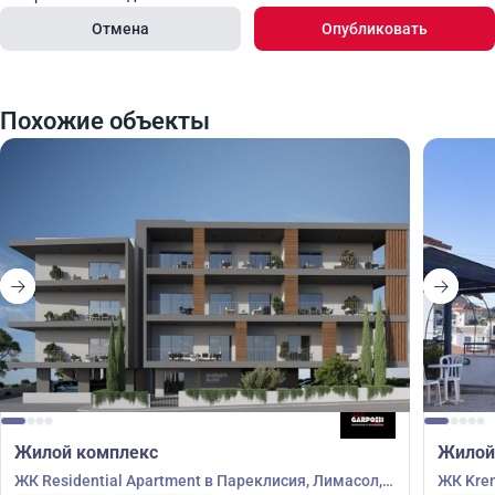
Отмена
Опубликовать
Похожие объекты
Жилой комплекс
Жилой
ЖК Residential Apartment в Пареклисия, Лимасол,
ЖК Kren