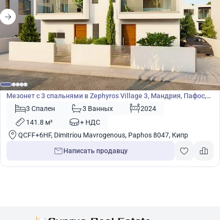
315 000
€
Мезонет
Мезонет с 3 спальнями в Zephyros Village 3, Мандрия, Пафос,
Кипр № 9098
3 Спален
3 Ванных
2024
141.8 м²
+ НДС
QCFF+6HF, Dimitriou Mavrogenous, Paphos 8047, Кипр
Написать продавцу