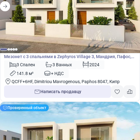
315 000
€
Мезонет
Мезонет с 3 спальнями в Zephyros Village 3, Мандрия, Пафос,
Кипр № 9095
3 Спален
3 Ванных
2024
141.8 м²
+ НДС
QCFF+6HF, Dimitriou Mavrogenous, Paphos 8047, Кипр
Написать продавцу
Проверенный объект