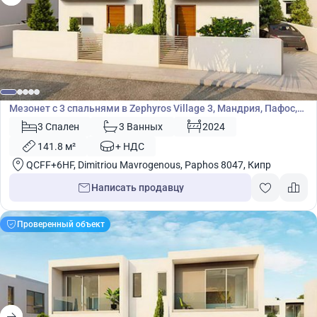
315 000
€
Мезонет
Мезонет с 3 спальнями в Zephyros Village 3, Мандрия, Пафос,
Кипр № 9089
3 Спален
3 Ванных
2024
141.8 м²
+ НДС
QCFF+6HF, Dimitriou Mavrogenous, Paphos 8047, Кипр
Написать продавцу
Проверенный объект