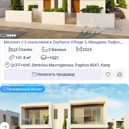
315 000
€
Мезонет
Мезонет с 3 спальнями в Zephyros Village 3, Мандрия, Пафос,
Кипр № 9092
3 Спален
3 Ванных
2024
141.8 м²
+ НДС
QCFF+6HF, Dimitriou Mavrogenous, Paphos 8047, Кипр
Написать продавцу
Проверенный объект