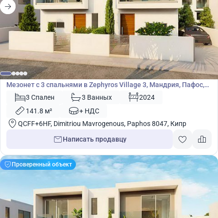
315 000
€
Мезонет
Мезонет с 3 спальнями в Zephyros Village 3, Мандрия, Пафос,
Кипр № 9097
3 Спален
3 Ванных
2024
141.8 м²
+ НДС
QCFF+6HF, Dimitriou Mavrogenous, Paphos 8047, Кипр
Написать продавцу
Проверенный объект