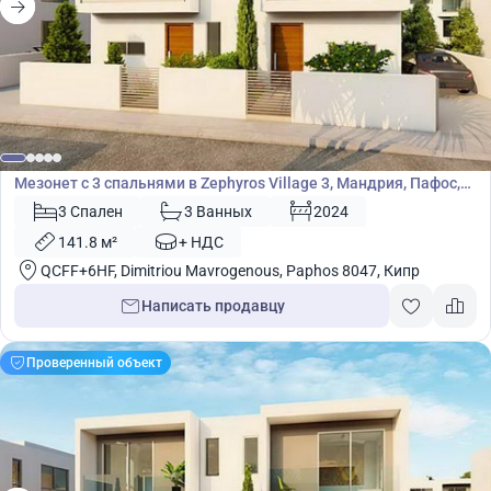
315 000
€
Мезонет
Мезонет с 3 спальнями в Zephyros Village 3, Мандрия, Пафос,
Кипр № 9093
3 Спален
3 Ванных
2024
141.8 м²
+ НДС
QCFF+6HF, Dimitriou Mavrogenous, Paphos 8047, Кипр
Написать продавцу
Проверенный объект