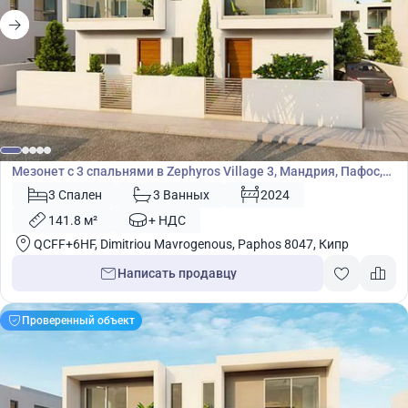
315 000
€
Мезонет
Мезонет с 3 спальнями в Zephyros Village 3, Мандрия, Пафос,
Кипр № 9096
3 Спален
3 Ванных
2024
141.8 м²
+ НДС
QCFF+6HF, Dimitriou Mavrogenous, Paphos 8047, Кипр
Написать продавцу
Проверенный объект