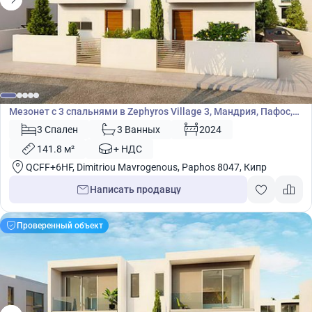
315 000
€
Мезонет
Мезонет с 3 спальнями в Zephyros Village 3, Мандрия, Пафос,
Кипр № 9094
3 Спален
3 Ванных
2024
141.8 м²
+ НДС
QCFF+6HF, Dimitriou Mavrogenous, Paphos 8047, Кипр
Написать продавцу
Проверенный объект