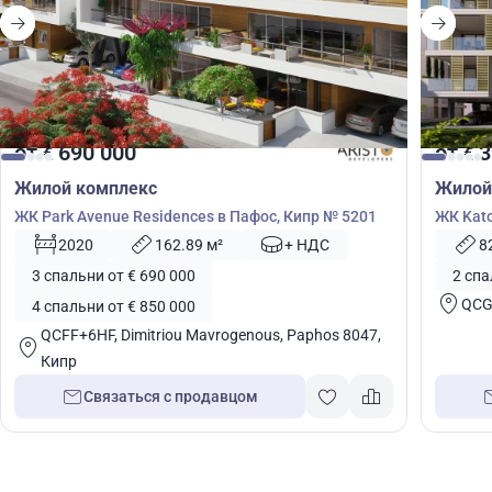
от
690 000
от
3
€
€
Жилой комплекс
Жилой
ЖК Park Avenue Residences в Пафос, Кипр № 5201
ЖК Kato
2020
162.89 м²
+ НДС
8
3 спальни от € 690 000
2 спа
QCG
4 спальни от € 850 000
QCFF+6HF, Dimitriou Mavrogenous, Paphos 8047,
Кипр
Связаться с продавцом