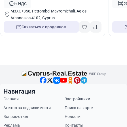
Кипр № 8933
7062
+ НДС
2
M3XC+358, Petrombei Mavromichali, Agios
Athanasios 4102, Cyprus
Связаться с продавцом
WRE Group
Навигация
Главная
Застройщики
Агентства недвижимости
Поиск на карте
Вопрос-ответ
Новости
Реклама
Контакты