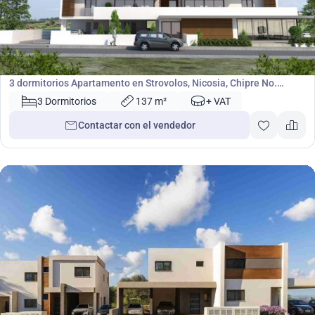
459 000
€
Apartamento
3 dormitorios Apartamento en Strovolos, Nicosia, Chipre No.
44758
3 Dormitorios
137 m²
+ VAT
Contactar con el vendedor