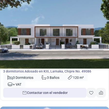
275 000
€
Adosado
3 dormitorios Adosado en Kiti, Larnaka, Chipre No. 49086
3 Dormitorios
3 Baños
120 m²
+ VAT
Contactar con el vendedor