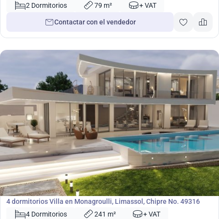
2 Dormitorios
79 m²
+ VAT
Contactar con el vendedor
899 000
€
Villa
4 dormitorios Villa en Monagroulli, Limassol, Chipre No. 49316
4 Dormitorios
241 m²
+ VAT