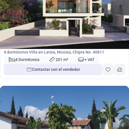
708 000
€
Villa
4 dormitorios Villa en Latsia, Nicosia, Chipre No. 40811
4 Dormitorios
201 m²
+ VAT
Contactar con el vendedor