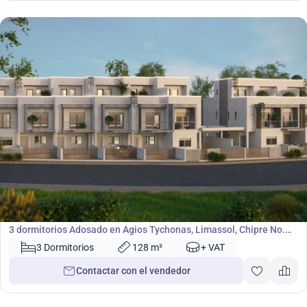
500 000
€
Adosado
3 dormitorios Adosado en Agios Tychonas, Limassol, Chipre No.
48730
3 Dormitorios
128 m²
+ VAT
Contactar con el vendedor