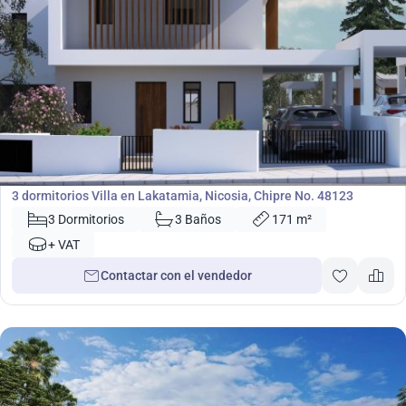
425 000
€
Villa
3 dormitorios Villa en Lakatamia, Nicosia, Chipre No. 48123
3 Dormitorios
3 Baños
171 m²
+ VAT
Contactar con el vendedor