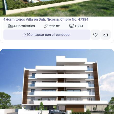
771 000
€
Villa
4 dormitorios Villa en Dali, Nicosia, Chipre No. 47384
4 Dormitorios
225 m²
+ VAT
Contactar con el vendedor
459 000
€