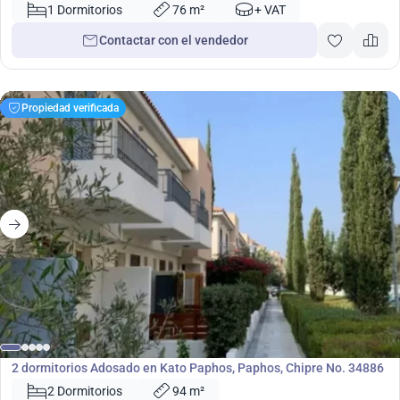
No. 4940
1 Dormitorios
76 m²
+ VAT
Contactar con el vendedor
Propiedad verificada
325 000
€
Adosado
2 dormitorios Adosado en Kato Paphos, Paphos, Chipre No. 34886
2 Dormitorios
94 m²