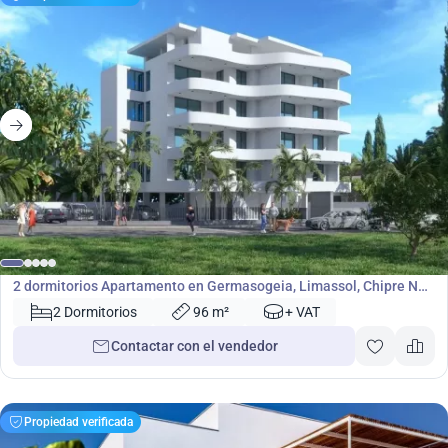
415 000
€
Apartamento
2 dormitorios Apartamento en Germasogeia, Limassol, Chipre No.
4961
2 Dormitorios
96 m²
+ VAT
Contactar con el vendedor
Propiedad verificada