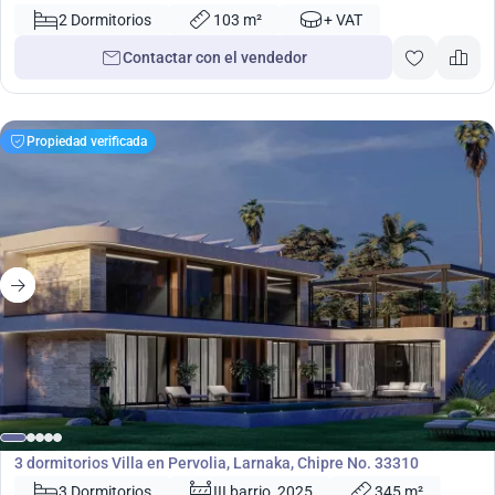
4959
2 Dormitorios
103 m²
+ VAT
Contactar con el vendedor
Propiedad verificada
550 000
€
Villa
3 dormitorios Villa en Pervolia, Larnaka, Chipre No. 33310
3 Dormitorios
III barrio, 2025
345 m²