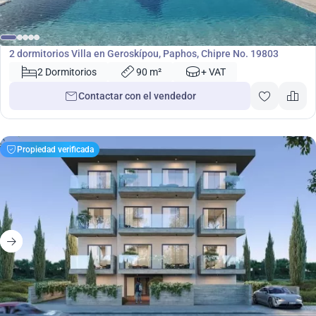
350 000
€
Villa
2 dormitorios Villa en Geroskípou, Paphos, Chipre No. 19803
2 Dormitorios
90 m²
+ VAT
Contactar con el vendedor
Propiedad verificada
179 000
€