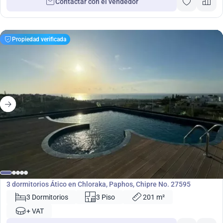
Contactar con el vendedor
Propiedad verificada
620 000
€
Ático
3 dormitorios Ático en Chloraka, Paphos, Chipre No. 27595
3 Dormitorios
3 Piso
201 m²
+ VAT