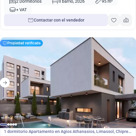
2 Dormitorios
II barrio, 2026
95 m²
+ VAT
Contactar con el vendedor
Propiedad verificada
258 000
€
Apartamento
1 dormitorio Apartamento en Agios Athanasios, Limassol, Chipre