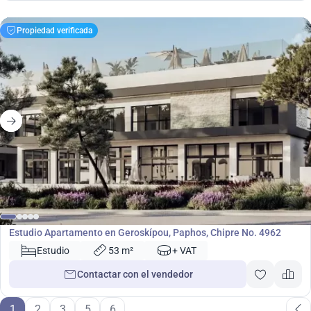
Propiedad verificada
173 000
€
Apartamento
Estudio Apartamento en Geroskípou, Paphos, Chipre No. 4962
Estudio
53 m²
+ VAT
Contactar con el vendedor
1
2
3
5
6