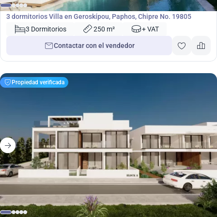
Villa
3 dormitorios Villa en Geroskípou, Paphos, Chipre No. 19805
3 Dormitorios
250 m²
+ VAT
Contactar con el vendedor
Propiedad verificada
204 000
€
Apartamento