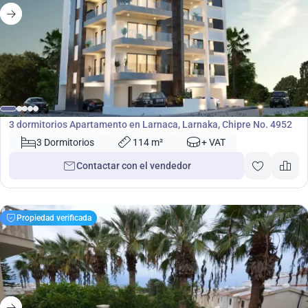
214 000
€
Apartamento
3 dormitorios Apartamento en Larnaca, Larnaka, Chipre No. 4952
3 Dormitorios
114 m²
+ VAT
Contactar con el vendedor
Propiedad verificada