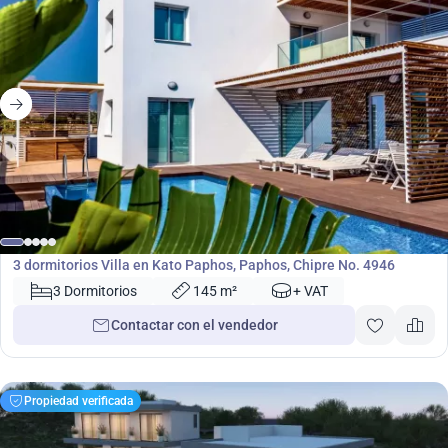
860 000
€
Villa
3 dormitorios Villa en Kato Paphos, Paphos, Chipre No. 4946
3 Dormitorios
145 m²
+ VAT
Contactar con el vendedor
Propiedad verificada