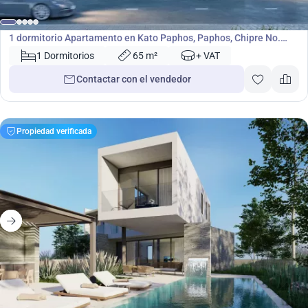
Apartamento
1 dormitorio Apartamento en Kato Paphos, Paphos, Chipre No.
4930
1 Dormitorios
65 m²
+ VAT
Contactar con el vendedor
Propiedad verificada
410 000
€