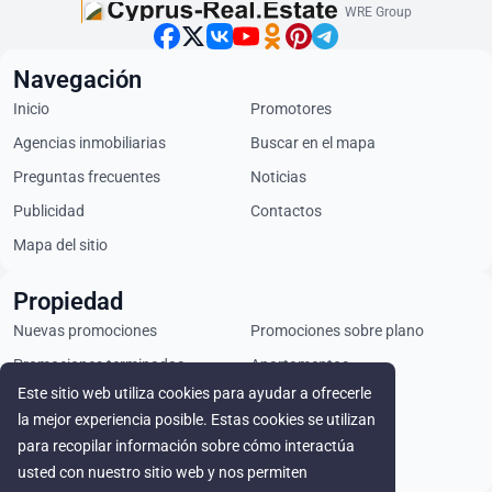
WRE Group
Navegación
Inicio
Promotores
Agencias inmobiliarias
Buscar en el mapa
Preguntas frecuentes
Noticias
Publicidad
Contactos
Mapa del sitio
Propiedad
Nuevas promociones
Promociones sobre plano
Promociones terminadas
Apartamentos
Este sitio web utiliza cookies para ayudar a ofrecerle
Áticos
Chalets
la mejor experiencia posible. Estas cookies se utilizan
Locales comerciales
Parcelas
para recopilar información sobre cómo interactúa
Alquiler
usted con nuestro sitio web y nos permiten