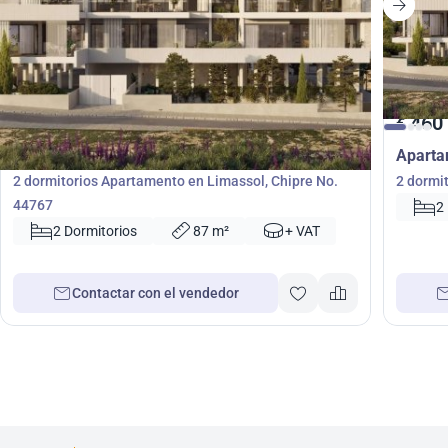
460 000
460
€
€
Apartamento
Apart
2 dormitorios Apartamento en Limassol, Chipre No.
2 dormi
44767
2
2 Dormitorios
87 m²
+ VAT
Contactar con el vendedor