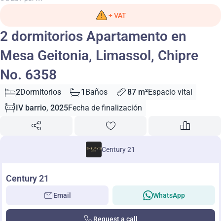
+ VAT
2 dormitorios Apartamento en
Mesa Geitonia, Limassol, Chipre
No. 6358
2
Dormitorios
1
Baños
87 m²
Espacio vital
IV barrio, 2025
Fecha de finalización
Century 21
Century 21
Email
WhatsApp
Request a call