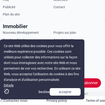
Publicité
Contact
Plan du site
Immobilier
Nouveau développement
Projets sur plan
Projets achevés
Appartements
Ce site Web utilise des cookies pour vous offrir la
Penthouses
Villas
meilleure expérience possible. Ces cookies sont
Propriétés commerciales
Terrains
utilisés pour collecter des informations sur la façon
Loyer
dont vous interagissez avec notre site Web et nous
permettent de voir vos recherches. En utilisant ce site
Stay in touch
Web, vous acceptez l'utilisation de cookies à des fins
d'analyse et d'utilisation personnalisée.
s'abonner
Détails
Decline
accepter
© Cyprus Realestate 2026. Tous droits réservés !
Contactez-nous
Privacy policy
Terms of use