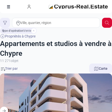
type d'opération
1
Vente
Propriétés à Chypre
Appartements et studios à vendre à
Chypre
11 271
objet
Carte