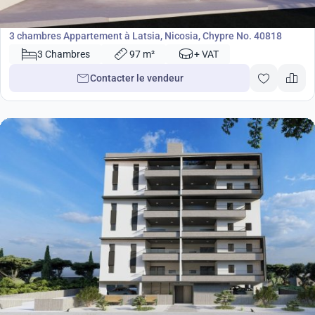
Appartement
3 chambres Appartement à Latsia, Nicosia, Chypre No. 40818
3 Chambres
97 m²
+ VAT
Contacter le vendeur
167 000
€