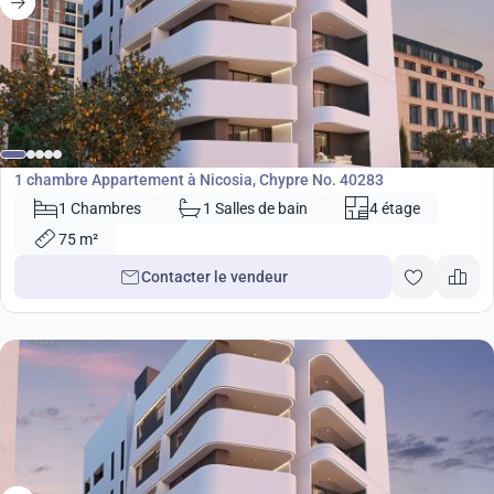
220 000
€
Appartement
1 chambre Appartement à Nicosia, Chypre No. 40283
1 Chambres
1 Salles de bain
4 étage
75 m²
Contacter le vendeur