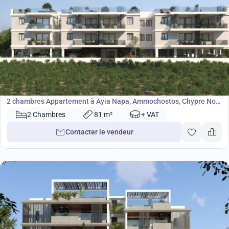
185 000
€
Appartement
2 chambres Appartement à Ayia Napa, Ammochostos, Chypre No.
42508
2 Chambres
81 m²
+ VAT
Contacter le vendeur