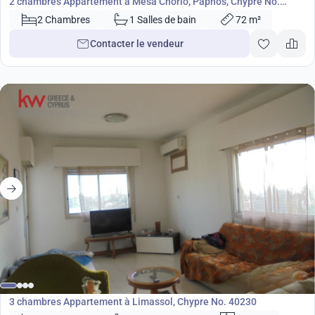
2 chambres Appartement à Mesa Chorio, Paphos, Chypre No.
40128
2 Chambres
1 Salles de bain
72 m²
Contacter le vendeur
330 000
€
Appartement
3 chambres Appartement à Limassol, Chypre No. 40230