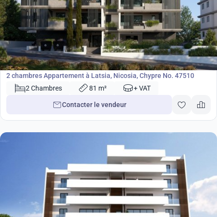
198 000
€
Appartement
2 chambres Appartement à Latsia, Nicosia, Chypre No. 47510
2 Chambres
81 m²
+ VAT
Contacter le vendeur