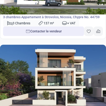
459 000
€
Appartement
3 chambres Appartement à Strovolos, Nicosia, Chypre No. 44759
3 Chambres
137 m²
+ VAT
Contacter le vendeur
340 000
€