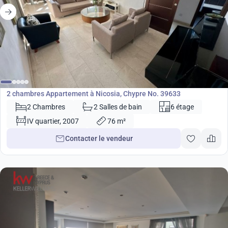
265 000
€
Appartement
2 chambres Appartement à Nicosia, Chypre No. 39633
2 Chambres
2 Salles de bain
6 étage
IV quartier, 2007
76 m²
Contacter le vendeur