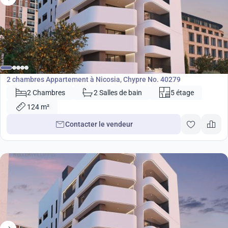
390 000
€
Appartement
2 chambres Appartement à Nicosia, Chypre No. 40279
2 Chambres
2 Salles de bain
5 étage
124 m²
Contacter le vendeur