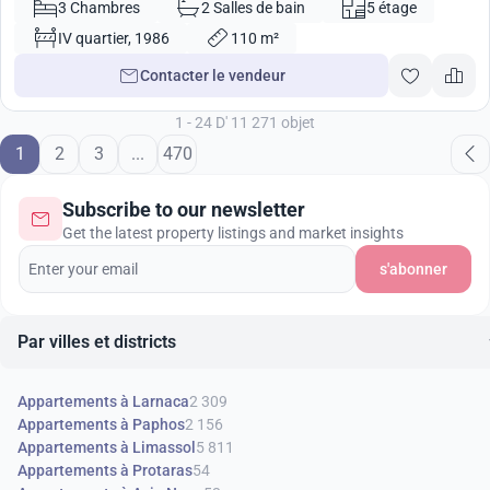
3 Chambres
2 Salles de bain
5 étage
IV quartier, 1986
110 m²
Contacter le vendeur
1 - 24 D' 11 271 objet
1
2
3
...
470
Subscribe to our newsletter
Get the latest property listings and market insights
s'abonner
Par villes et districts
Appartements à Larnaca
2 309
Appartements à Paphos
2 156
Appartements à Limassol
5 811
Appartements à Protaras
54