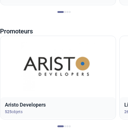
Promoteurs
Aristo Developers
L
525
objets
2