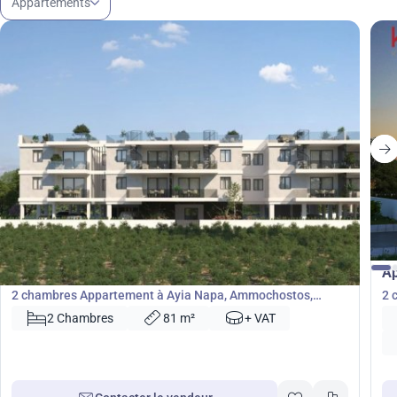
Appartements
185 000
€
€
Appartement
A
2 chambres Appartement à Ayia Napa, Ammochostos,
2 
Chypre No. 42508
40
2 Chambres
81 m²
+ VAT