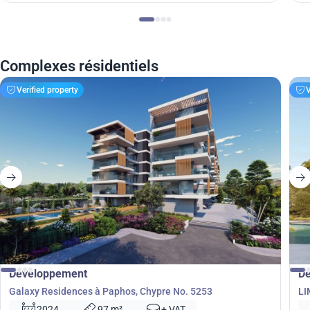
Complexes résidentiels
Verified property
V
de
235 000
d
€
Développement
D
Galaxy Residences à Paphos, Chypre No. 5253
LI
2024
97 m²
+ VAT