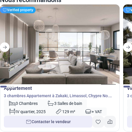
Verified property
V
613 000
€
€
Appartement
Vi
3 chambres Appartement à Zakaki, Limassol, Chypre No.
3 
34278
35
3 Chambres
3 Salles de bain
IV quartier, 2025
129 m²
+ VAT
Contacter le vendeur