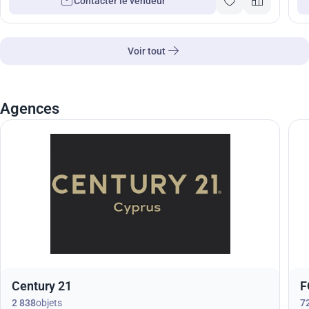
Contacter le vendeur
Voir tout
Agences
Century 21
F
2 838
objets
7