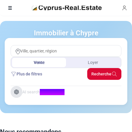
Immobilier à Chypre
Vente
Loyer
Plus de filtres
Recherche
AI search
Coming Soon
Nous recommandons