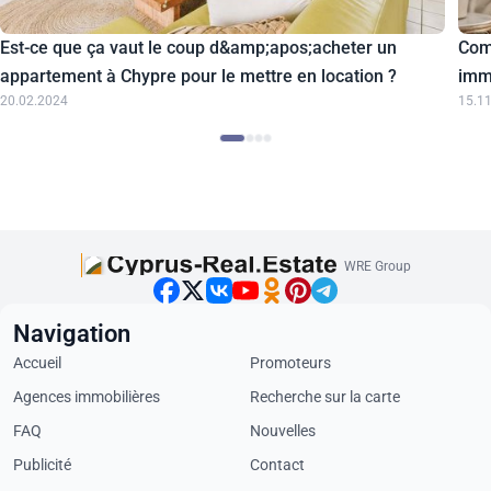
Est-ce que ça vaut le coup d&amp;apos;acheter un
Com
appartement à Chypre pour le mettre en location ?
imm
20.02.2024
15.1
WRE Group
Navigation
Accueil
Promoteurs
Agences immobilières
Recherche sur la carte
FAQ
Nouvelles
Publicité
Contact