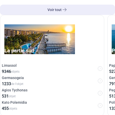
Voir tout
La partie sud
P
Limassol
Pa
9346
52
objets
Germasogeia
Ger
1233
79
de l'objet
Agios Tychonas
Peg
531
51
objet
Kato Polemidia
Pol
455
13
objets