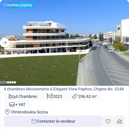
Verified property
830 000
€
Maisonnette
4 chambres Maisonnette à Elegant View Paphos, Chypre No. 5248
4 Chambres
2023
296.62 m²
+ VAT
Christodoulou Sozou
Contacter le vendeur