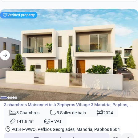
Verified property
315 000
€
Maisonnette
3 chambres Maisonnette à Zephyros Village 3 Mandria, Paphos,
Chypre No. 9089
3 Chambres
3 Salles de bain
2024
141.8 m²
+ VAT
PG5H+WWQ, Pefkios Georgiades, Mandria, Paphos 8504