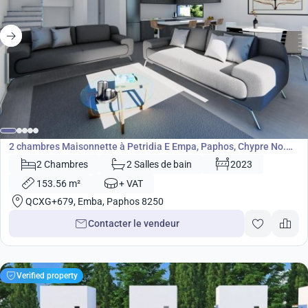
220 000
€
Maisonnette
2 chambres Maisonnette à Petridia E Empa, Paphos, Chypre No.
5352
2 Chambres
2 Salles de bain
2023
153.56 m²
+ VAT
QCXG+679, Emba, Paphos 8250
Contacter le vendeur
Verified property