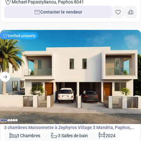
Michael Papastylianou, Paphos 8041
Contacter le vendeur
Verified property
330 000
€
Maisonnette
3 chambres Maisonnette à Zephyros Village 3 Mandria, Paphos,
Chypre No. 9112
3 Chambres
3 Salles de bain
2024