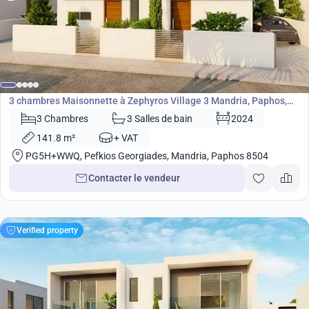
315 000
€
Maisonnette
3 chambres Maisonnette à Zephyros Village 3 Mandria, Paphos,
Chypre No. 9093
3 Chambres
3 Salles de bain
2024
141.8 m²
+ VAT
PG5H+WWQ, Pefkios Georgiades, Mandria, Paphos 8504
Contacter le vendeur
Verified property