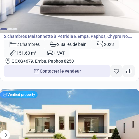
220 000
€
Maisonnette
2 chambres Maisonnette à Petridia E Empa, Paphos, Chypre No.
5353
2 Chambres
2 Salles de bain
2023
151.63 m²
+ VAT
QCXG+679, Emba, Paphos 8250
Contacter le vendeur
Verified property