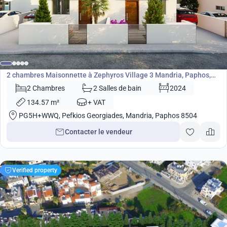
300 000
€
Maisonnette
2 chambres Maisonnette à Zephyros Village 3 Mandria, Paphos,
Chypre No. 9114
2 Chambres
2 Salles de bain
2024
134.57 m²
+ VAT
PG5H+WWQ, Pefkios Georgiades, Mandria, Paphos 8504
Contacter le vendeur
Verified property