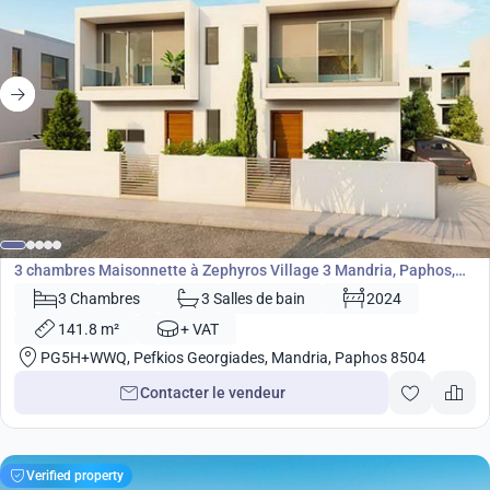
315 000
€
Maisonnette
3 chambres Maisonnette à Zephyros Village 3 Mandria, Paphos,
Chypre No. 9092
3 Chambres
3 Salles de bain
2024
141.8 m²
+ VAT
PG5H+WWQ, Pefkios Georgiades, Mandria, Paphos 8504
Contacter le vendeur
Verified property