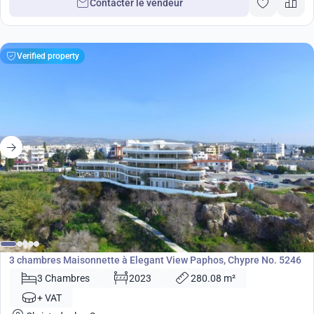
Contacter le vendeur
Verified property
740 000
€
Maisonnette
3 chambres Maisonnette à Elegant View Paphos, Chypre No. 5246
3 Chambres
2023
280.08 m²
+ VAT