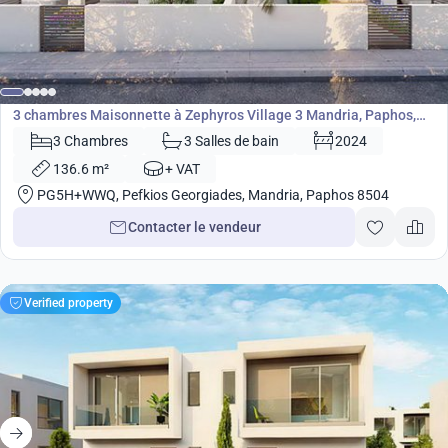
315 000
€
Maisonnette
3 chambres Maisonnette à Zephyros Village 3 Mandria, Paphos,
Chypre No. 9106
3 Chambres
3 Salles de bain
2024
136.6 m²
+ VAT
PG5H+WWQ, Pefkios Georgiades, Mandria, Paphos 8504
Contacter le vendeur
Verified property