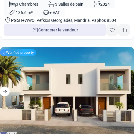
Chypre No. 9105
3 Chambres
3 Salles de bain
2024
136.6 m²
+ VAT
PG5H+WWQ, Pefkios Georgiades, Mandria, Paphos 8504
Contacter le vendeur
Verified property
330 000
€
Maisonnette