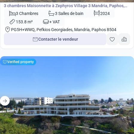
3 chambres Maisonnette à Zephyros Village 3 Mandria, Paphos,
Chypre No. 9111
3 Chambres
3 Salles de bain
2024
153.8 m²
+ VAT
PG5H+WWQ, Pefkios Georgiades, Mandria, Paphos 8504
Contacter le vendeur
Verified property
690 000
€