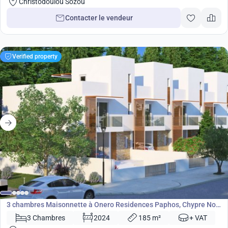
Christodoulou Sozou
Contacter le vendeur
Verified property
490 000
€
Maisonnette
3 chambres Maisonnette à Onero Residences Paphos, Chypre No.
4510
3 Chambres
2024
185 m²
+ VAT