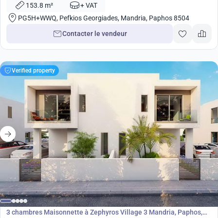
153.8 m²
+ VAT
PG5H+WWQ, Pefkios Georgiades, Mandria, Paphos 8504
Contacter le vendeur
Verified property
315 000
€
Maisonnette
3 chambres Maisonnette à Zephyros Village 3 Mandria, Paphos,