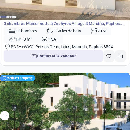
315 000
€
Maisonnette
3 chambres Maisonnette à Zephyros Village 3 Mandria, Paphos,
Chypre No. 9094
3 Chambres
3 Salles de bain
2024
141.8 m²
+ VAT
PG5H+WWQ, Pefkios Georgiades, Mandria, Paphos 8504
Contacter le vendeur
Verified property