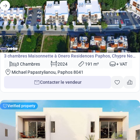
490 000
€
Maisonnette
3 chambres Maisonnette à Onero Residences Paphos, Chypre No.
4512
3 Chambres
2024
191 m²
+ VAT
Michael Papastylianou, Paphos 8041
Contacter le vendeur
Verified property