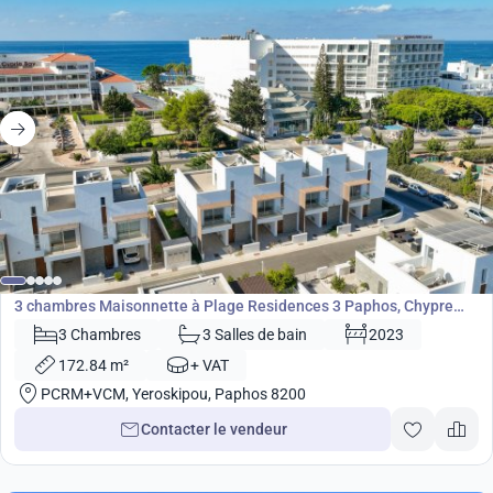
640 000
€
Maisonnette
3 chambres Maisonnette à Plage Residences 3 Paphos, Chypre
No. 5411
3 Chambres
3 Salles de bain
2023
172.84 m²
+ VAT
PCRM+VCM, Yeroskipou, Paphos 8200
Contacter le vendeur