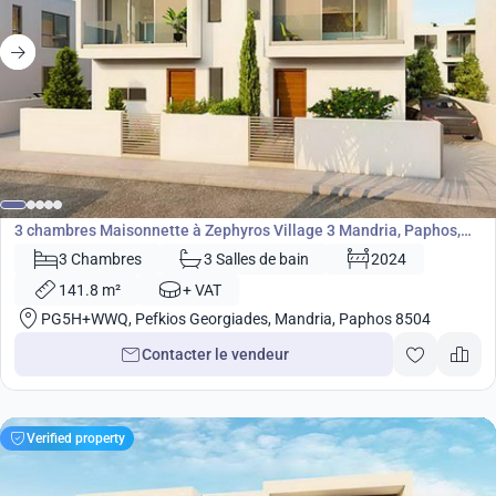
315 000
€
Maisonnette
3 chambres Maisonnette à Zephyros Village 3 Mandria, Paphos,
Chypre No. 9095
3 Chambres
3 Salles de bain
2024
141.8 m²
+ VAT
PG5H+WWQ, Pefkios Georgiades, Mandria, Paphos 8504
Contacter le vendeur
Verified property