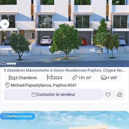
490 000
€
Maisonnette
3 chambres Maisonnette à Onero Residences Paphos, Chypre No.
4509
3 Chambres
2024
191 m²
+ VAT
Michael Papastylianou, Paphos 8041
Contacter le vendeur
Verified property