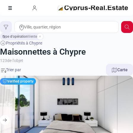
type d'opération
1
Vente
Propriétés à Chypre
Maisonnettes à Chypre
123
de l'objet
Carte
Verified property