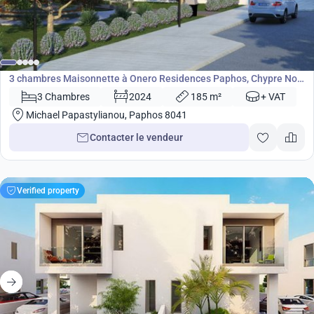
490 000
€
Maisonnette
3 chambres Maisonnette à Onero Residences Paphos, Chypre No.
4511
3 Chambres
2024
185 m²
+ VAT
Michael Papastylianou, Paphos 8041
Contacter le vendeur
Verified property