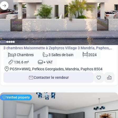
315 000
€
Maisonnette
3 chambres Maisonnette à Zephyros Village 3 Mandria, Paphos,
Chypre No. 9107
3 Chambres
3 Salles de bain
2024
136.6 m²
+ VAT
PG5H+WWQ, Pefkios Georgiades, Mandria, Paphos 8504
Contacter le vendeur
Verified property