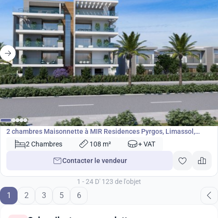
568 000
€
Maisonnette
2 chambres Maisonnette à MIR Residences Pyrgos, Limassol,
Chypre No. 24578
2 Chambres
108 m²
+ VAT
Contacter le vendeur
1 - 24 D' 123 de l'objet
1
2
3
5
6