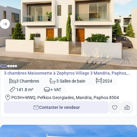
320 000
€
Maisonnette
3 chambres Maisonnette à Zephyros Village 3 Mandria, Paphos,
Chypre No. 9099
3 Chambres
3 Salles de bain
2024
141.8 m²
+ VAT
PG5H+WWQ, Pefkios Georgiades, Mandria, Paphos 8504
Contacter le vendeur