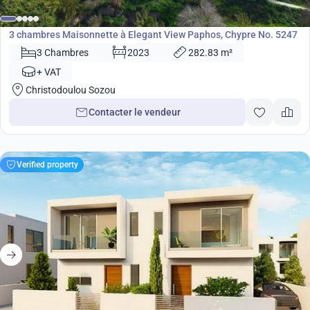
Maisonnette
3 chambres Maisonnette à Elegant View Paphos, Chypre No. 5247
3 Chambres
2023
282.83 m²
+ VAT
Christodoulou Sozou
Contacter le vendeur
Verified property