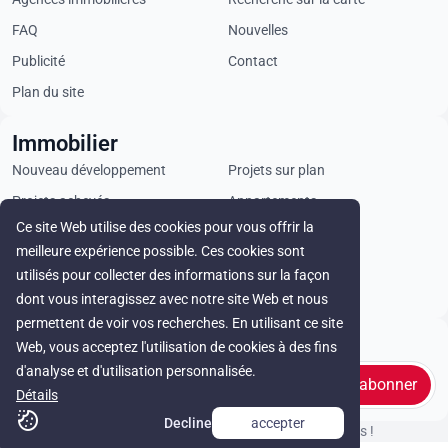
FAQ
Nouvelles
Publicité
Contact
Plan du site
Immobilier
Nouveau développement
Projets sur plan
Projets achevés
Appartements
Ce site Web utilise des cookies pour vous offrir la
Penthouses
Villas
meilleure expérience possible. Ces cookies sont
Propriétés commerciales
Terrains
utilisés pour collecter des informations sur la façon
Loyer
dont vous interagissez avec notre site Web et nous
permettent de voir vos recherches. En utilisant ce site
Stay in touch
Web, vous acceptez l'utilisation de cookies à des fins
d'analyse et d'utilisation personnalisée.
s'abonner
Détails
Decline
accepter
© Cyprus Realestate 2026. Tous droits réservés !