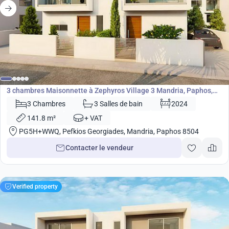
315 000
€
Maisonnette
3 chambres Maisonnette à Zephyros Village 3 Mandria, Paphos,
Chypre No. 9097
3 Chambres
3 Salles de bain
2024
141.8 m²
+ VAT
PG5H+WWQ, Pefkios Georgiades, Mandria, Paphos 8504
Contacter le vendeur
Verified property