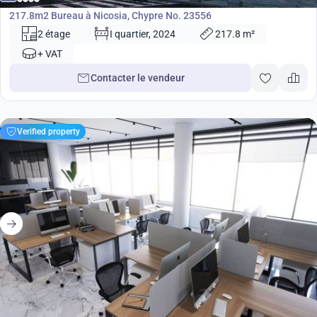
217.8m2 Bureau à Nicosia, Chypre No. 23556
2 étage
I quartier, 2024
217.8 m²
+ VAT
Contacter le vendeur
Verified property
882 000
€