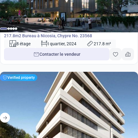
1 060 000
€
Bureau
217.8m2 Bureau à Nicosia, Chypre No. 23568
8 étage
I quartier, 2024
217.8 m²
Contacter le vendeur
Verified property