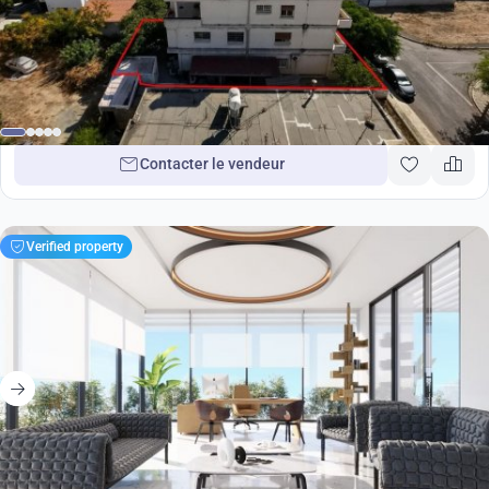
520 000
€
Propriétés à Limassol, Chypre No. 37961
Contacter le vendeur
Verified property