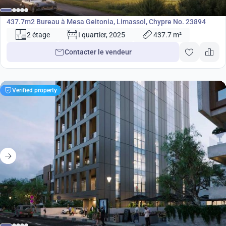
Bureau
437.7m2 Bureau à Mesa Geitonia, Limassol, Chypre No. 23894
2 étage
I quartier, 2025
437.7 m²
Contacter le vendeur
Verified property
865 000
€
Bureau