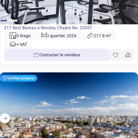
882 000
€
Bureau
217.8m2 Bureau à Nicosia, Chypre No. 23557
3 étage
I quartier, 2024
217.8 m²
+ VAT
Contacter le vendeur
Verified property