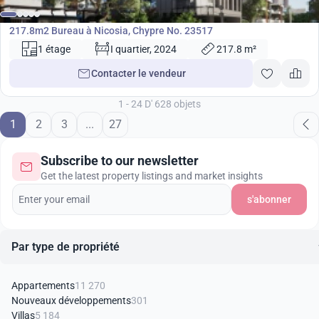
Bureau
217.8m2 Bureau à Nicosia, Chypre No. 23517
1 étage
I quartier, 2024
217.8 m²
Contacter le vendeur
1 - 24 D' 628 objets
1
2
3
...
27
Subscribe to our newsletter
Get the latest property listings and market insights
s'abonner
Par type de propriété
Appartements
11 270
Nouveaux développements
301
Villas
5 184