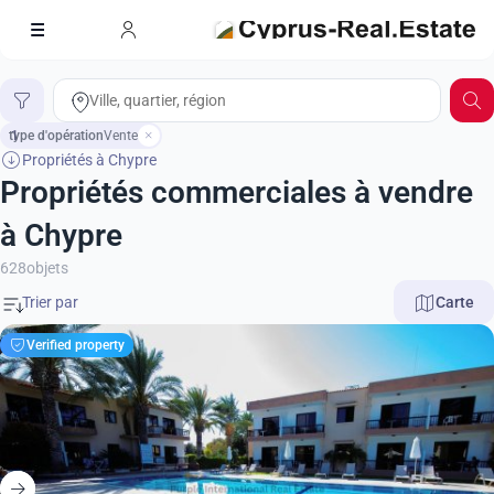
type d'opération
1
Vente
Propriétés à Chypre
Propriétés commerciales à vendre
à Chypre
628
objets
Carte
Verified property