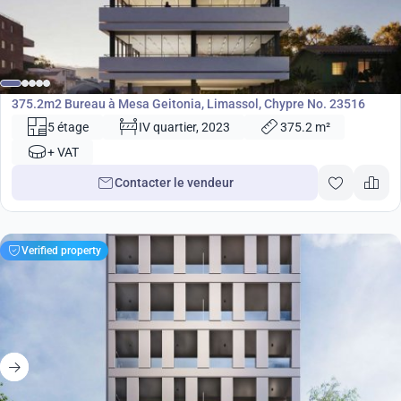
2 015 000
€
Bureau
375.2m2 Bureau à Mesa Geitonia, Limassol, Chypre No. 23516
5 étage
IV quartier, 2023
375.2 m²
+ VAT
Contacter le vendeur
Verified property