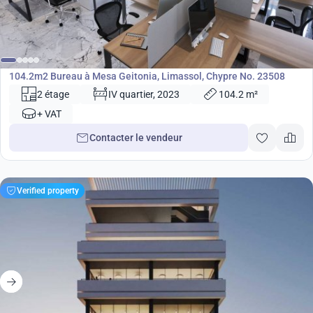
589 000
€
Bureau
104.2m2 Bureau à Mesa Geitonia, Limassol, Chypre No. 23508
2 étage
IV quartier, 2023
104.2 m²
+ VAT
Contacter le vendeur
Verified property