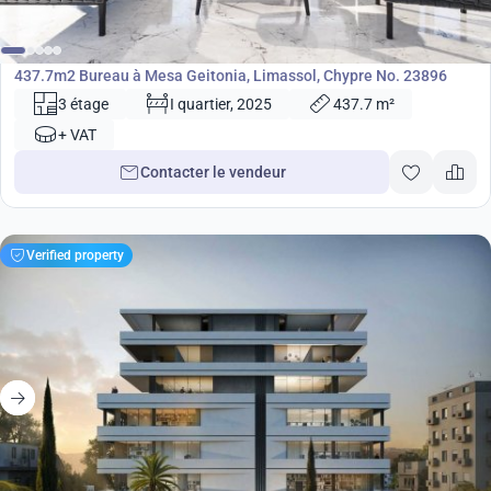
2 998 000
€
Bureau
437.7m2 Bureau à Mesa Geitonia, Limassol, Chypre No. 23896
3 étage
I quartier, 2025
437.7 m²
+ VAT
Contacter le vendeur
Verified property