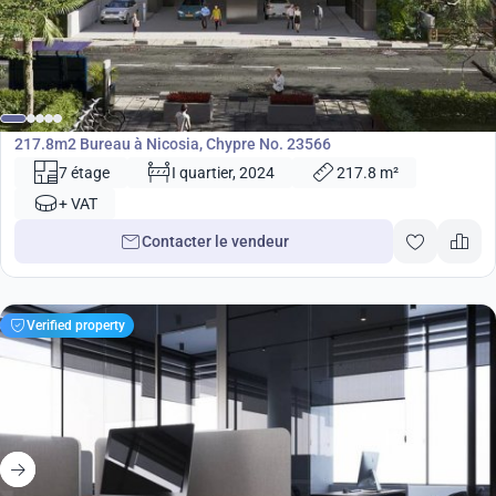
949 000
€
Bureau
217.8m2 Bureau à Nicosia, Chypre No. 23566
7 étage
I quartier, 2024
217.8 m²
+ VAT
Contacter le vendeur
Verified property