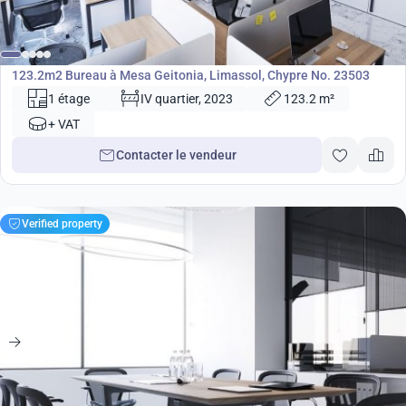
673 000
€
Bureau
123.2m2 Bureau à Mesa Geitonia, Limassol, Chypre No. 23503
1 étage
IV quartier, 2023
123.2 m²
+ VAT
Contacter le vendeur
Verified property