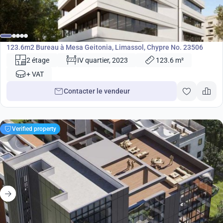
725 000
€
Bureau
123.6m2 Bureau à Mesa Geitonia, Limassol, Chypre No. 23506
2 étage
IV quartier, 2023
123.6 m²
+ VAT
Contacter le vendeur
Verified property