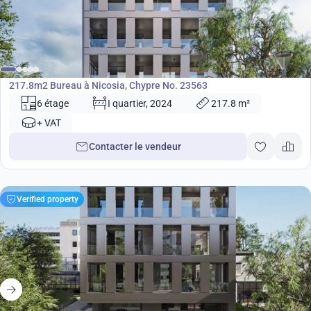
932 000
€
Bureau
217.8m2 Bureau à Nicosia, Chypre No. 23563
6 étage
I quartier, 2024
217.8 m²
+ VAT
Contacter le vendeur
Verified property