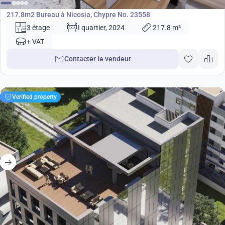
Bureau
217.8m2 Bureau à Nicosia, Chypre No. 23558
3 étage
I quartier, 2024
217.8 m²
+ VAT
Contacter le vendeur
Verified property
1 060 000
€