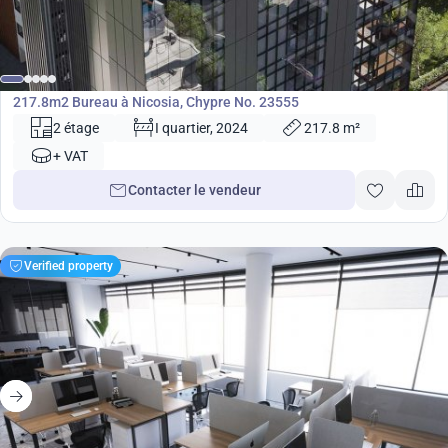
865 000
€
Bureau
217.8m2 Bureau à Nicosia, Chypre No. 23555
2 étage
I quartier, 2024
217.8 m²
+ VAT
Contacter le vendeur
Verified property