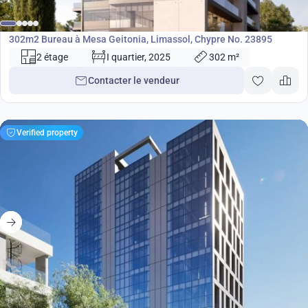
€
Bureau
302m2 Bureau à Mesa Geitonia, Limassol, Chypre No. 23895
2 étage
I quartier, 2025
302 m²
Contacter le vendeur
Verified property
932 000
€