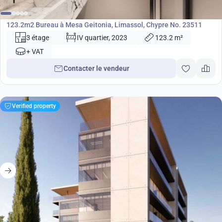
Bureau
123.2m2 Bureau à Mesa Geitonia, Limassol, Chypre No. 23511
3 étage
IV quartier, 2023
123.2 m²
+ VAT
Contacter le vendeur
Verified property
2 027 000