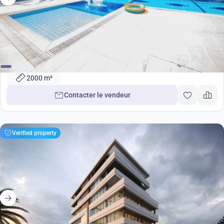
4 000 000
€
2000m2 Propriétés à Kissonerga, Paphos, Chypre No. 35366
2000 m²
Contacter le vendeur
Verified property