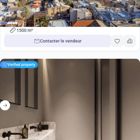
3 500 000
€
1500m2 Propriétés à Nicosia, Chypre No. 38383
1500 m²
Contacter le vendeur
Verified property
698 000
€