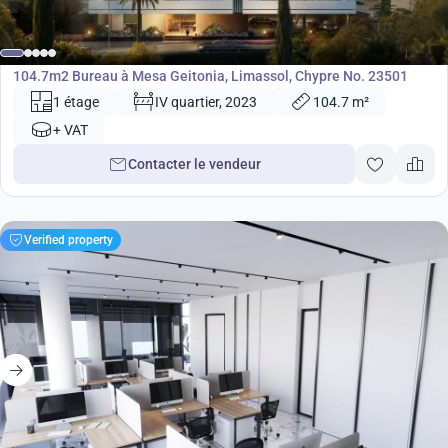
607 000
€
Bureau
104.7m2 Bureau à Mesa Geitonia, Limassol, Chypre No. 23501
1 étage
IV quartier, 2023
104.7 m²
+ VAT
Contacter le vendeur
Verified property