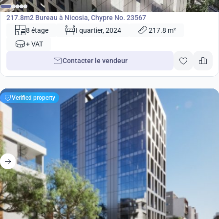
Bureau
217.8m2 Bureau à Nicosia, Chypre No. 23567
8 étage
I quartier, 2024
217.8 m²
+ VAT
Contacter le vendeur
Verified property
848 000
€