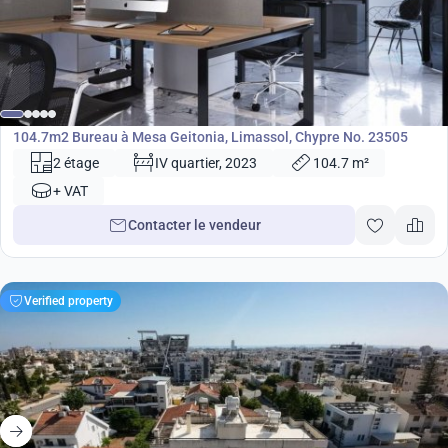
622 000
€
Bureau
104.7m2 Bureau à Mesa Geitonia, Limassol, Chypre No. 23505
2 étage
IV quartier, 2023
104.7 m²
+ VAT
Contacter le vendeur
Verified property