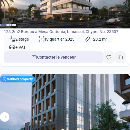
688 000
€
Bureau
123.2m2 Bureau à Mesa Geitonia, Limassol, Chypre No. 23507
2 étage
IV quartier, 2023
123.2 m²
+ VAT
Contacter le vendeur
Verified property