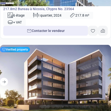
Bureau
217.8m2 Bureau à Nicosia, Chypre No. 23564
6 étage
I quartier, 2024
217.8 m²
+ VAT
Contacter le vendeur
Verified property
2 988 000
€