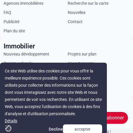
Agences immobilières
Recherche sur la carte
FAQ
Nouvelles
Publicité
Contact
Plan du site
Immobilier
Nouveau développement
Projets sur plan
Projets achevés
Appartements
Ce site Web utilise des cookies pour vous offrir la
Penthouses
Villas
meilleure expérience possible. Ces cookies sont
Propriétés commerciales
Terrains
utilisés pour collecter des informations sur la façon
Loyer
dont vous interagissez avec notre site Web et nous
permettent de voir vos recherches. En utilisant ce site
Stay in touch
Web, vous acceptez l'utilisation de cookies à des fins
d'analyse et d'utilisation personnalisée.
s'abonner
Détails
Decline
accepter
© Cyprus Realestate 2026. Tous droits réservés !