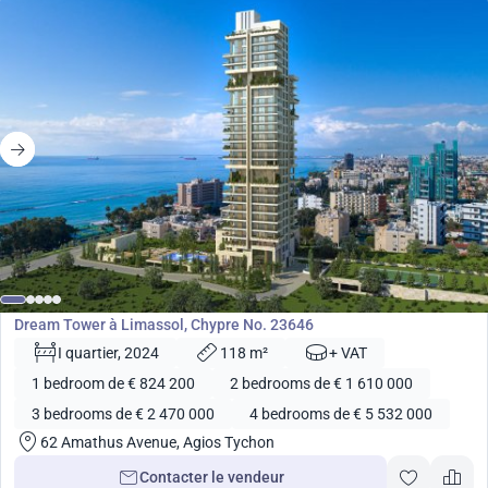
de
824 200
€
Développement
Dream Tower à Limassol, Chypre No. 23646
I quartier, 2024
118 m²
+ VAT
1 bedroom de € 824 200
2 bedrooms de € 1 610 000
3 bedrooms de € 2 470 000
4 bedrooms de € 5 532 000
62 Amathus Avenue, Agios Tychon
Contacter le vendeur