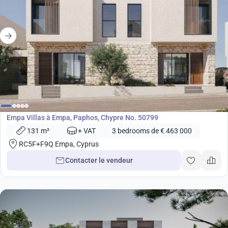
de
463 000
€
Développement
Empa Villas à Empa, Paphos, Chypre No. 50799
131 m²
+ VAT
3 bedrooms de € 463 000
RC5F+F9Q Empa, Cyprus
Contacter le vendeur