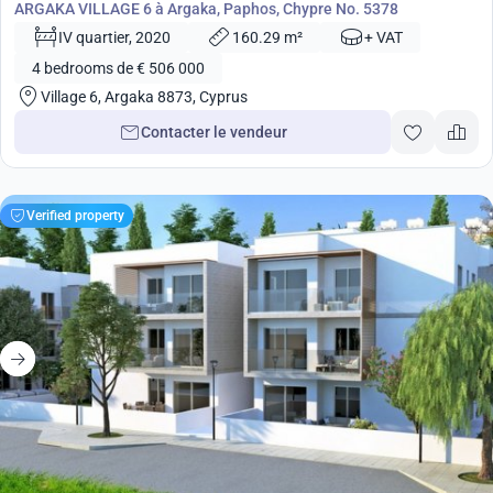
ARGAKA VILLAGE 6 à Argaka, Paphos, Chypre No. 5378
IV quartier, 2020
160.29 m²
+ VAT
4 bedrooms de € 506 000
Village 6, Argaka 8873, Cyprus
Contacter le vendeur
Verified property
de
370 000
€