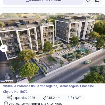
Contacter le vendeur
de
360 000
€
Développement
VISION à Potamos tis Germasogeias, Germasogeia, Limassol,
Chypre No. 5672
II quartier, 2026
45.2 m²
+ VAT
VISION, Germasogeia 4046, CYPRUS