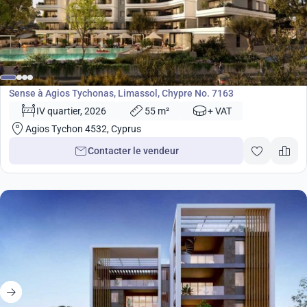
de
480 000
€
Développement
Sense à Agios Tychonas, Limassol, Chypre No. 7163
IV quartier, 2026
55 m²
+ VAT
Agios Tychon 4532, Cyprus
Contacter le vendeur