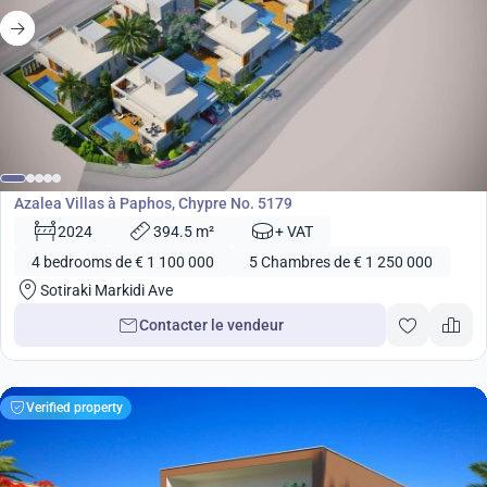
de
1 100 000
€
Développement
Azalea Villas à Paphos, Chypre No. 5179
2024
394.5 m²
+ VAT
4 bedrooms de € 1 100 000
5 Chambres de € 1 250 000
Sotiraki Markidi Ave
Contacter le vendeur
Verified property