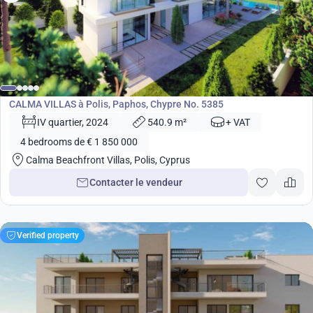
de
1 850 000
€
Développement
CALMA VILLAS à Polis, Paphos, Chypre No. 5385
IV quartier, 2024
540.9 m²
+ VAT
4 bedrooms de € 1 850 000
Calma Beachfront Villas, Polis, Cyprus
Contacter le vendeur
Verified property