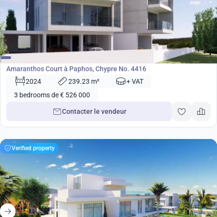
de
526 000
€
Développement
Amaranthos Court à Paphos, Chypre No. 4416
2024
239.23 m²
+ VAT
3 bedrooms de € 526 000
Contacter le vendeur
Verified property