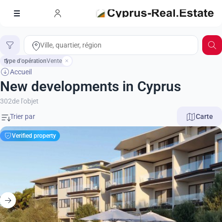
type d'opération
1
Vente
Accueil
New developments in Cyprus
302
de l'objet
Carte
Verified property