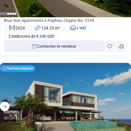
de
240 000
€
Développement
Blue Star Apartments à Paphos, Chypre No. 5195
2024
124.25 m²
+ VAT
2 bedrooms de € 240 000
Contacter le vendeur
Verified property