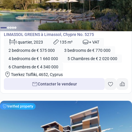
de
575 000
€
Développement
LIMASSOL GREENS à Limassol, Chypre No. 5275
I quartier, 2023
135 m²
+ VAT
2 bedrooms de € 575 000
3 bedrooms de € 770 000
4 bedrooms de € 1 660 000
5 Chambres de € 2 020 000
6 Chambres de € 4 340 000
Tserkez Tsifliki, 4652, Cyprus
Contacter le vendeur
Verified property