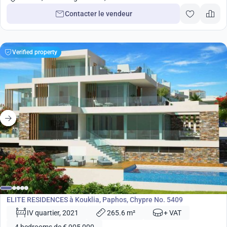
Contacter le vendeur
Verified property
de
905 000
€
Développement
ELITE RESIDENCES à Kouklia, Paphos, Chypre No. 5409
IV quartier, 2021
265.6 m²
+ VAT