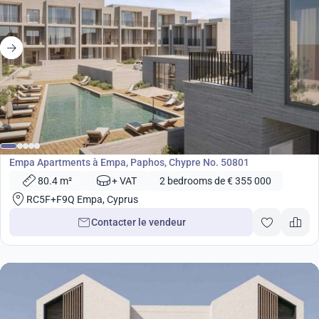
de
355 000
€
Développement
Empa Apartments à Empa, Paphos, Chypre No. 50801
80.4 m²
+ VAT
2 bedrooms de € 355 000
RC5F+F9Q Empa, Cyprus
Contacter le vendeur