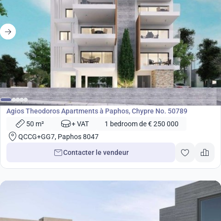
de
250 000
€
Développement
Agios Theodoros Apartments à Paphos, Chypre No. 50789
50 m²
+ VAT
1 bedroom de € 250 000
QCCG+GG7, Paphos 8047
Contacter le vendeur