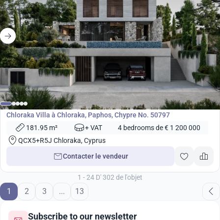
de
1 200 000
€
Développement
Chloraka Villa à Chloraka, Paphos, Chypre No. 50797
181.95 m²
+ VAT
4 bedrooms de € 1 200 000
QCX5+R5J Chloraka, Cyprus
Contacter le vendeur
1 - 24 D' 302 de l'objet
1
2
3
...
13
Subscribe to our newsletter