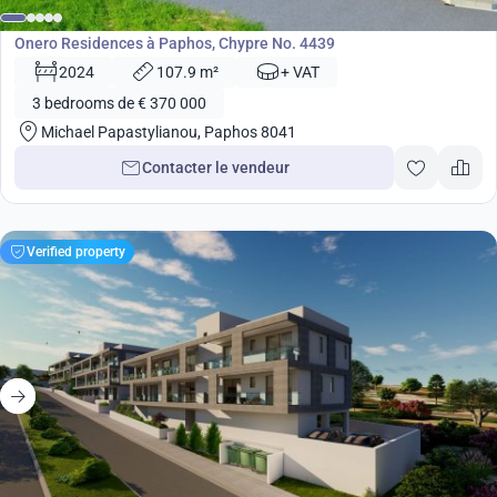
Développement
Onero Residences à Paphos, Chypre No. 4439
2024
107.9 m²
+ VAT
3 bedrooms de € 370 000
Michael Papastylianou, Paphos 8041
Contacter le vendeur
Verified property