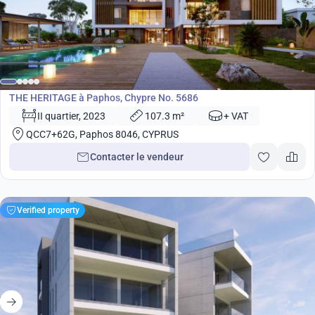
de
580 000
€
Développement
THE HERITAGE à Paphos, Chypre No. 5686
II quartier, 2023
107.3 m²
+ VAT
QCC7+62G, Paphos 8046, CYPRUS
Contacter le vendeur
Verified property