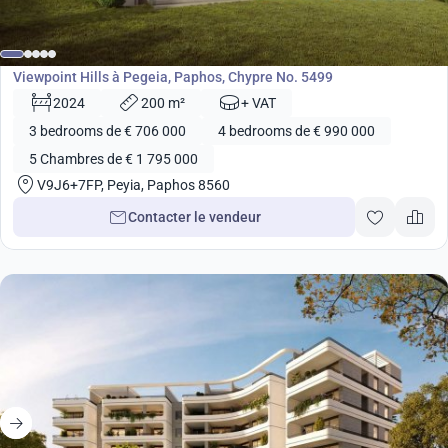
de
706 000
€
Développement
Viewpoint Hills à Pegeia, Paphos, Chypre No. 5499
2024
200 m²
+ VAT
3 bedrooms de € 706 000
4 bedrooms de € 990 000
5 Chambres de € 1 795 000
V9J6+7FP, Peyia, Paphos 8560
Contacter le vendeur