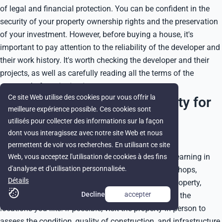
of legal and financial protection. You can be confident in the
security of your property ownership rights and the preservation
of your investment. However, before buying a house, it's
important to pay attention to the reliability of the developer and
their work history. It's worth checking the developer and their
projects, as well as carefully reading all the terms of the
contract before signing it.
Ce site Web utilise des cookies pour vous offrir la
Choosing a profitable property for
meilleure expérience possible. Ces cookies sont
sale in residential projects in
utilisés pour collecter des informations sur la façon
dont vous interagissez avec notre site Web et nous
Cyprus
permettent de voir vos recherches. En utilisant ce site
We recommend exploring the areas on the island, learning in
Web, vous acceptez l'utilisation de cookies à des fins
d'analyse et d'utilisation personnalisée.
detail about their infrastructure, the availability of shops,
Détails
schools, and transport. If you plan to rent out the property,
Decline
accepter
analyze the demand and rental income statistics in the
locations you like. If possible, visit the property in person to
assess the condition, quality of construction, and infrastructure.