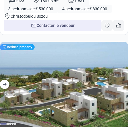
2023
160.03 m²
+ VAT
3 bedrooms de € 530 000
4 bedrooms de € 830 000
Christodoulou Sozou
Contacter le vendeur
Verified property
de
506 000
€
Développement