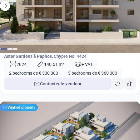
de
300 000
€
Développement
Aster Gardens à Paphos, Chypre No. 4424
2024
140.51 m²
+ VAT
2 bedrooms de € 300 000
3 bedrooms de € 360 000
Contacter le vendeur
Verified property