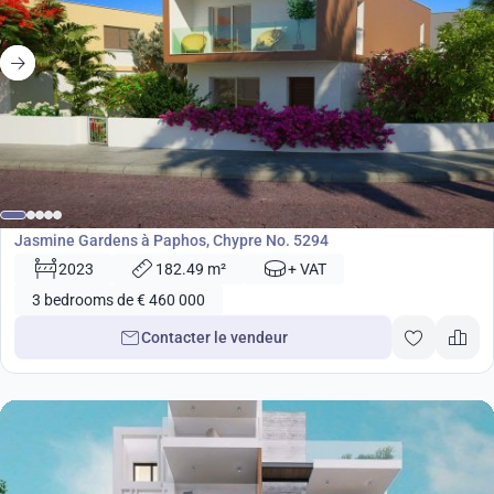
de
460 000
€
Développement
Jasmine Gardens à Paphos, Chypre No. 5294
2023
182.49 m²
+ VAT
3 bedrooms de € 460 000
Contacter le vendeur