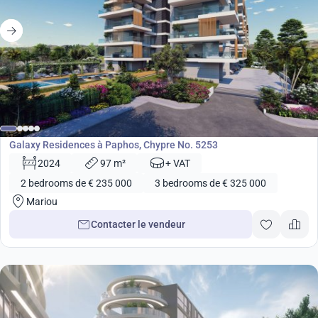
de
235 000
€
Développement
Galaxy Residences à Paphos, Chypre No. 5253
2024
97 m²
+ VAT
2 bedrooms de € 235 000
3 bedrooms de € 325 000
Mariou
Contacter le vendeur