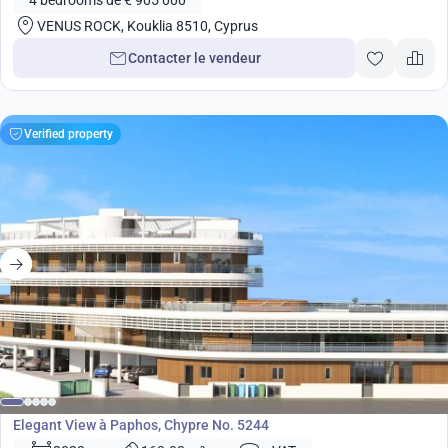
4 bedrooms de € 905 000
VENUS ROCK, Kouklia 8510, Cyprus
Contacter le vendeur
Verified property
de
530 000
€
Développement
Elegant View à Paphos, Chypre No. 5244