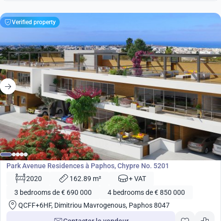
Verified property
de
690 000
€
Développement
Park Avenue Residences à Paphos, Chypre No. 5201
2020
162.89 m²
+ VAT
3 bedrooms de € 690 000
4 bedrooms de € 850 000
QCFF+6HF, Dimitriou Mavrogenous, Paphos 8047