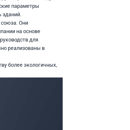
еские параметры
ь зданий.
 союза. Они
пании на основе
руководств для
шно реализованы в
тву более экологичных,