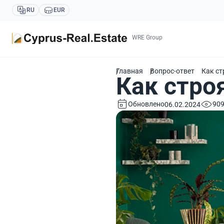
RU
EUR
WRE Group
Главная
Вопрос-ответ
Как ст
Как стро
Обновлено
90
06.02.2024