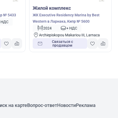
Жилой комплекс
пр № 5433
ЖК Executive Residency Marina by Best
Western в Ларнака, Кипр № 5600
 НДС
2024
+ НДС
Archiepiskopou Makariou III, Larnaca
Связаться с
продавцом
иск на карте
Вопрос-ответ
Новости
Реклама