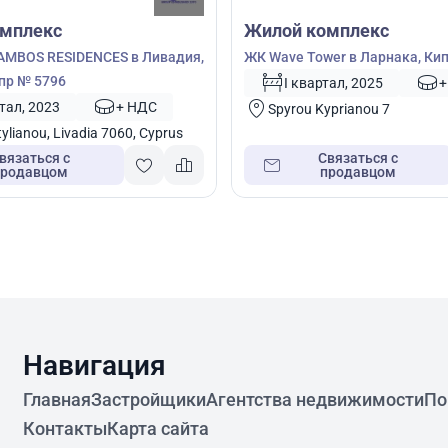
мплекс
Жилой комплекс
MBOS RESIDENCES в Ливадия,
ЖК Wave Tower в Ларнака, Ки
пр № 5796
I квартал, 2025
+
ртал, 2023
+ НДС
Spyrou Kyprianou 7
ylianou, Livadia 7060, Cyprus
вязаться с
Связаться с
продавцом
продавцом
Навигация
Главная
Застройщики
Агентства недвижимости
По
Контакты
Карта сайта