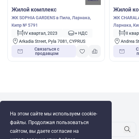
Жилой комплекс
Жилой ко
ЖК SOPHIA GARDENS в Пила, Ларнака,
ЖК CHARALA
Кипр № 5791
Ларнака, Ки
IV квартал, 2023
+ НДС
II ква
Arkadia Street, Pyla 7081, CYPRUS
Andrea St
Связаться с
С
продавцом
WRE Group
На этом сайте мы используем cookie-
© Cyprus Realestate 2026. Все права защищены!
файлы. Продолжая пользоваться
сайтом, вы даете согласие на