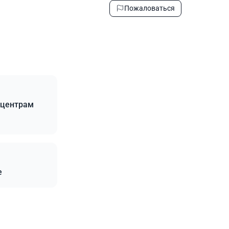
Пожаловаться
 центрам
е