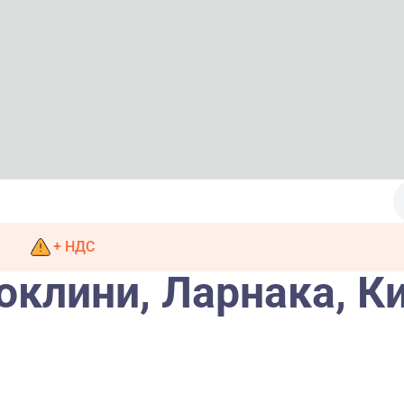
+ НДС
оклини, Ларнака, К