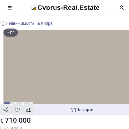
Недвижимость на Кипре
11
На карте
710 000
€
€ 7 474 за м²