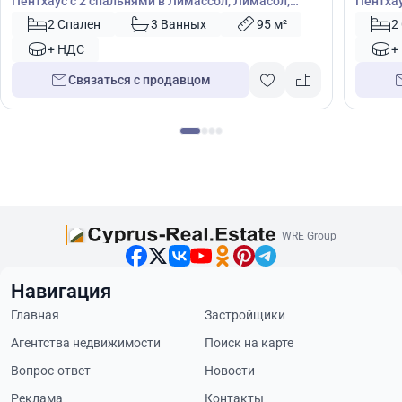
Пентхаус с 2 спальнями в Лимассол, Лимасол,
Пентхау
Кипр № 46709
Кипр №
2 Спален
3 Ванных
95 м²
2
+ НДС
+
Связаться с продавцом
WRE Group
Навигация
Главная
Застройщики
Агентства недвижимости
Поиск на карте
Вопрос-ответ
Новости
Реклама
Контакты