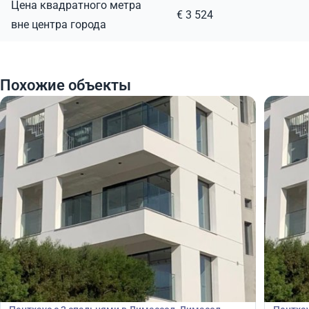
Цена квадратного метра
€ 3 524
вне центра города
Похожие объекты
509 250
488
€
€
Пентхаус
Пентх