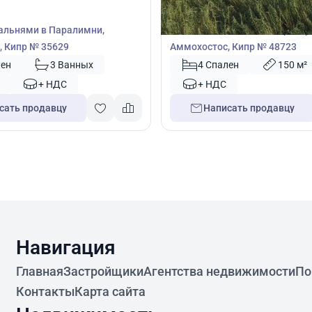
Вилла
пальнями в Паралимни,
Вилла с 4 спальнями в Протар
 Кипр № 35629
Аммохостос, Кипр № 48723
лен
3 Ванных
4 Спален
150 м²
+ НДС
+ НДС
сать продавцу
Написать продавцу
Навигация
Главная
Застройщики
Агентства недвижимости
По
Контакты
Карта сайта