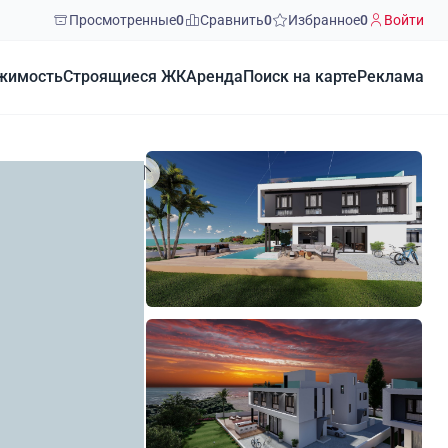
Просмотренные
0
Сравнить
0
Избранное
0
Войти
жимость
Строящиеся ЖК
Аренда
Поиск на карте
Реклама