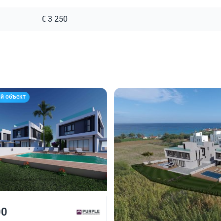
€ 3 250
й объект
00
730 000
€