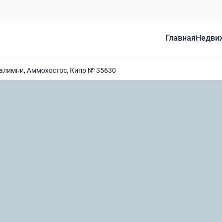
Главная
Недви
ралимни, Аммохостос, Кипр № 35630