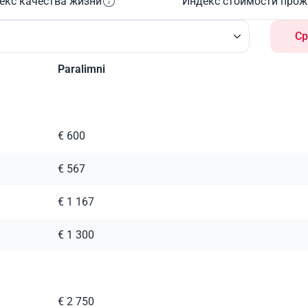
екс качества жизни
Индекс стоимости про
Ср
Paralimni
€ 600
€ 567
€ 1 167
€ 1 300
€ 2 750