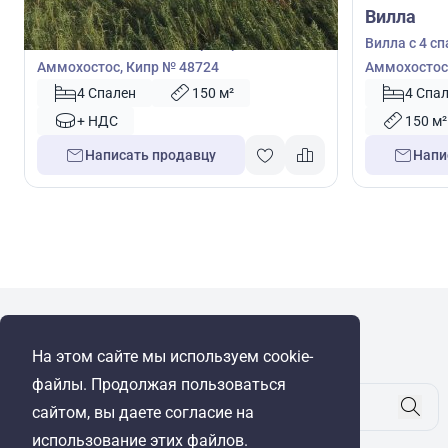
Вилла
Вилла
Вилла с 4 спальнями в Протарас,
Вилла с 4 с
Аммохостос, Кипр № 48724
Аммохостос,
4 Спален
150 м²
4 Спа
+ НДС
150 м²
Написать продавцу
Напи
WRE Group
На этом сайте мы используем cookie-
© Cyprus Realestate 2026. Все права защищены!
файлы. Продолжая пользоваться
сайтом, вы даете согласие на
использование этих файлов.