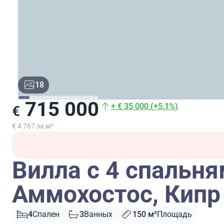
18
715 000
+ € 35 000 (+5.1%)
€
€ 4 767 за м²
Вилла с 4 спальня
Аммохостос, Кипр
4
Спален
3
Ванных
150 м²
Площадь