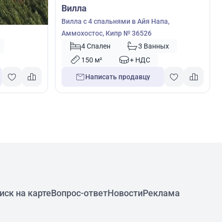
Вилла
ас,
Вилла с 4 спальнями в Айя Напа,
Аммохостос, Кипр № 36526
4 Спален
3 Ванных
150 м²
+ НДС
Написать продавцу
иск на карте
Вопрос-ответ
Новости
Реклама