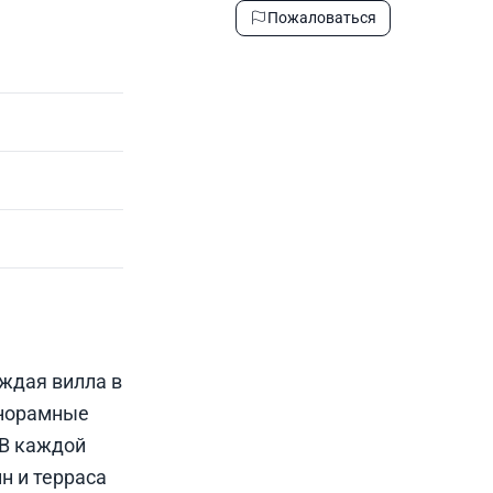
Пожаловаться
ждая вилла в
анорамные
 В каждой
н и терраса