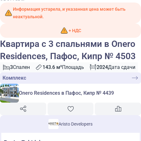
Информация устарела, и указанная цена может быть
неактуальной.
+ НДС
Квартира с 3 спальнями в Onero
Residences, Пафос, Кипр № 4503
3
Спален
143.6 м²
Площадь
2024
Дата сдачи
Комплекс
Onero Residences в Пафос, Кипр № 4439
Aristo Developers