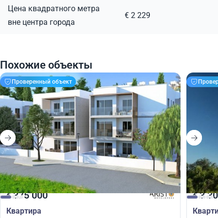
Цена квадратного метра
€ 2 229
вне центра города
Похожие объекты
Проверенный объект
Прове
375 000
3 30
€
€
Квартира
Кварт