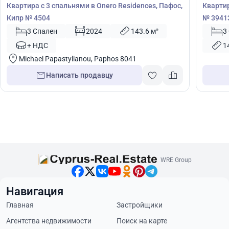
Квартира с 3 спальнями в Onero Residences, Пафос,
Квартир
Кипр № 4504
№ 3941
3 Спален
2024
143.6 м²
3
+ НДС
1
Michael Papastylianou, Paphos 8041
Написать продавцу
WRE Group
Навигация
Главная
Застройщики
Агентства недвижимости
Поиск на карте