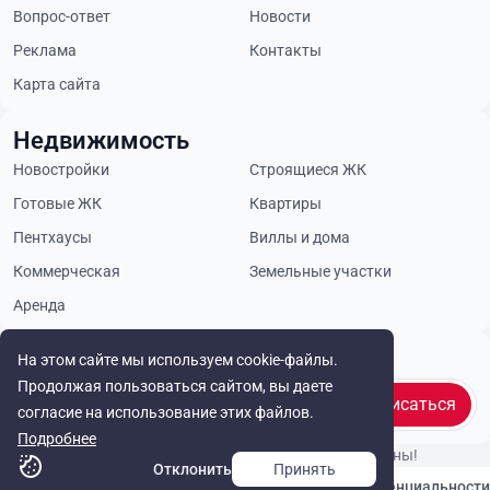
Вопрос-ответ
Новости
Реклама
Контакты
Карта сайта
Недвижимость
Новостройки
Строящиеся ЖК
Готовые ЖК
Квартиры
Пентхаусы
Виллы и дома
Коммерческая
Земельные участки
Аренда
Будьте в курсе
На этом сайте мы используем cookie-файлы.
Продолжая пользоваться сайтом, вы даете
Подписаться
согласие на использование этих файлов.
Подробнее
© Cyprus Realestate 2026. Все права защищены!
Отклонить
Принять
Связаться с нами
Политика конфиденциальности