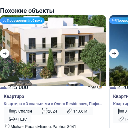
Похожие объекты
Проверенный объект
Прове
375 000
3 30
€
€
Квартира
Кварт
Квартира с 3 спальнями в Onero Residences, Пафос,
Квартир
Кипр № 4503
№ 3941
3 Спален
2024
143.6 м²
3
+ НДС
1
Michael Papastylianou, Paphos 8041