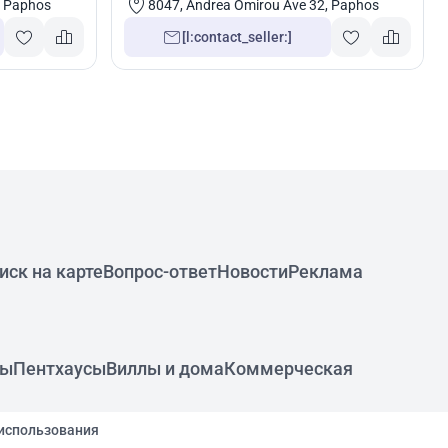
, Paphos
8047, Andrea Omirou Ave 32, Paphos
[l:contact_seller:]
иск на карте
Вопрос-ответ
Новости
Реклама
ры
Пентхаусы
Виллы и дома
Коммерческая
использования