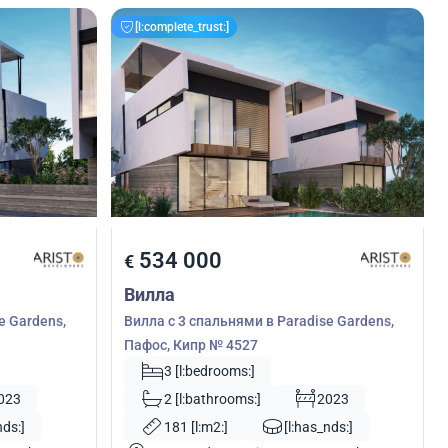
[l:complete_trust:]
534 000
€
Вилла
e Gardens,
Вилла с 3 спальнями в Paradise Gardens,
Пафос, Кипр № 4527
3 [l:bedrooms:]
023
2 [l:bathrooms:]
2023
nds:]
181 [l:m2:]
[l:has_nds:]