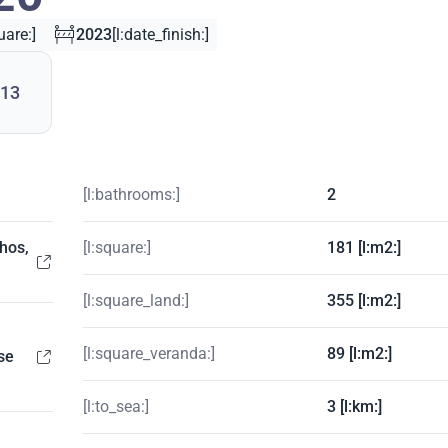
uare:]
2023
[l:date_finish:]
513
[l:bathrooms:]
2
hos,
[l:square:]
181 [l:m2:]
[l:square_land:]
355 [l:m2:]
[l:square_veranda:]
89 [l:m2:]
se
[l:to_sea:]
3 [l:km:]