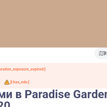
[
duration_exposure_expired:]
[l:has_nds:]
ми в Paradise Garde
20