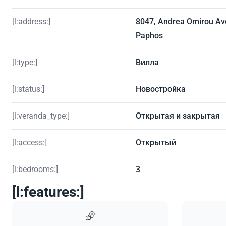
[l:address:]
8047, Andrea Omirou Av
Paphos
[l:type:]
Вилла
[l:status:]
Новостройка
[l:veranda_type:]
Открытая и закрытая
[l:access:]
Открытый
[l:bedrooms:]
3
[l:features:]