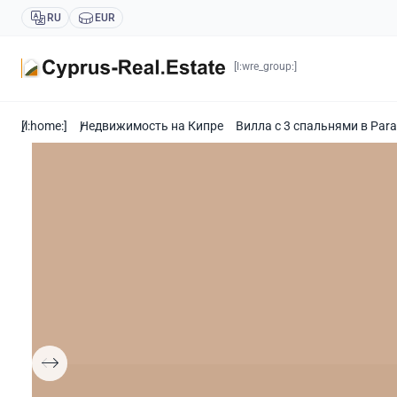
RU
EUR
[l:wre_group:]
[l:home:]
Недвижимость на Кипре
Вилла с 3 спальнями в Para