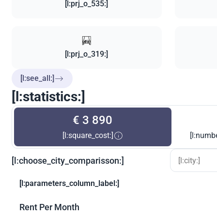
[l:prj_o_535:]
[l:prj_o_319:]
[l:see_all:]
[l:statistics:]
€ 3 890
[l:square_cost:]
[l:numbe
[l:choose_city_comparisson:]
[l:parameters_column_label:]
Rent Per Month