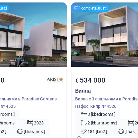
ust:]
[l:complete_trust:]
00
534 000
€
Вилла
альнями в Paradise Gardens,
Вилла с 3 спальнями в Paradis
 № 4525
Пафос, Кипр № 4526
drooms:]
3 [l:bedrooms:]
throoms:]
2023
2 [l:bathrooms:]
2
m2:]
[l:has_nds:]
181 [l:m2:]
[l:has_