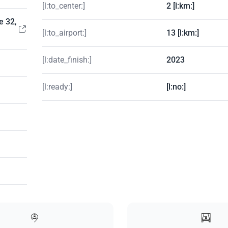
[l:to_center:]
2 [l:km:]
e 32,
[l:to_airport:]
13 [l:km:]
[l:date_finish:]
2023
[l:ready:]
[l:no:]