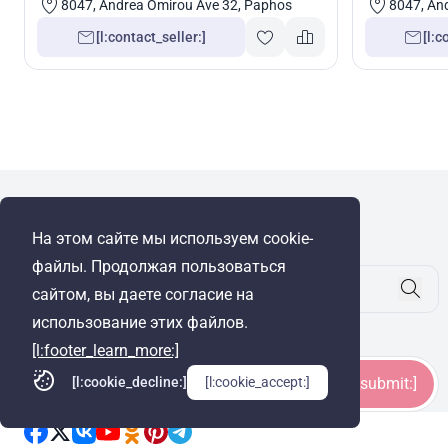
8047, Andrea Omirou Ave 32, Paphos
8047, An
[l:contact_seller:]
[l:c
[l:wre_group:]
На этом сайте мы используем cookie-
© Cyprus Realestate 2026. Все права защищены!
файлы. Продолжая пользоваться
сайтом, вы даете согласие на
использование этих файлов.
[l:footer_subscribe_title:]
[l:footer_learn_more:]
[l:cookie_decline:]
[l:cookie_accept:]
[l:footer_subscribe_submit:]