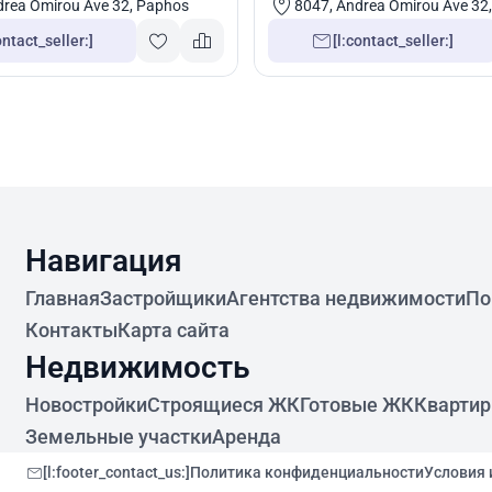
drea Omirou Ave 32, Paphos
8047, Andrea Omirou Ave 32
ontact_seller:]
[l:contact_seller:]
Навигация
Главная
Застройщики
Агентства недвижимости
По
Контакты
Карта сайта
Недвижимость
Новостройки
Строящиеся ЖК
Готовые ЖК
Кварти
Земельные участки
Аренда
[l:footer_contact_us:]
Политика конфиденциальности
Условия 