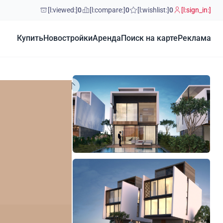
[l:viewed:]
0
[l:compare:]
0
[l:wishlist:]
0
[l:sign_in:]
Купить
Новостройки
Аренда
Поиск на карте
Реклама