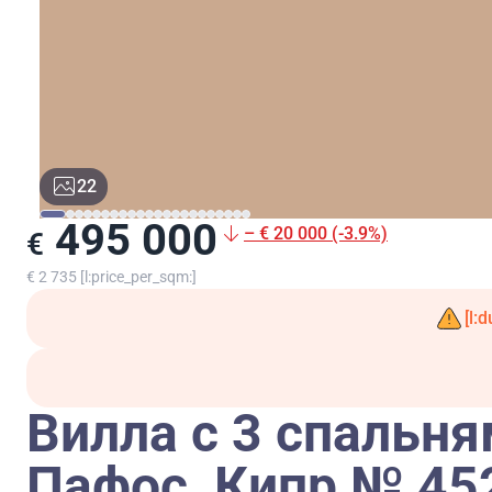
22
495 000
– € 20 000 (-3.9%)
€
€ 2 735 [l:price_per_sqm:]
[l:
Вилла с 3 спальня
Пафос, Кипр № 45