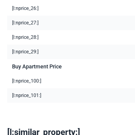
[l:nprice_26:]
[l:nprice_27:]
[l:nprice_28:]
[l:nprice_29:]
Buy Apartment Price
[l:nprice_100:]
[l:nprice_101:]
[l:similar_property:]