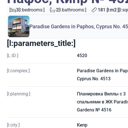
3
[l:bedrooms:]
2
[l:bathrooms:]
181 [l:m2:]
[l:sq
Paradise Gardens in Paphos, Cyprus No. 4
[l:parameters_title:]
[L:ID:]
4520
[l:complex:]
Paradise Gardens in Pap
Cyprus No. 4513
[l:planning:]
Планировка Виллы с 3
спальнями в ЖК Paradi
Gardens № 4516
[l:city:]
Кипр