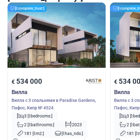
[l:complete_trust:]
[l:complete_tr
534 000
534 0
€
€
Вилла
Вилла
Вилла с 3 спальнями в Paradise Gardens,
Вилла с 3 сп
Пафос, Кипр № 4524
Пафос, Кипр
3 [l:bedrooms:]
3 [l:be
2 [l:bathrooms:]
2023
2 [l:ba
181 [l:m2:]
[l:has_nds:]
181 [l: