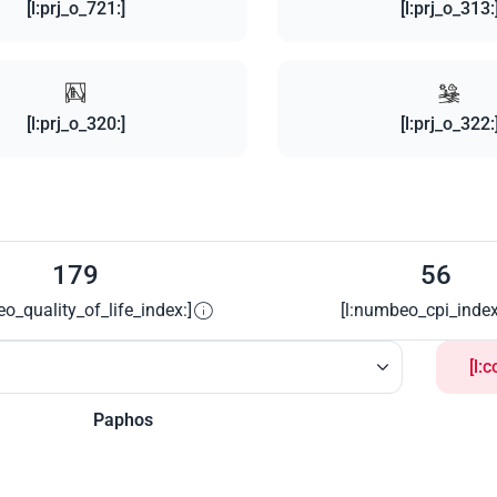
[l:prj_o_721:]
[l:prj_o_313:
[l:prj_o_320:]
[l:prj_o_322:
179
56
o_quality_of_life_index:]
[l:numbeo_cpi_index
[l:
Paphos