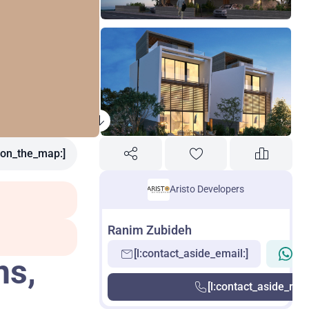
l:on_the_map:]
Aristo Developers
Ranim Zubideh
[l:contact_aside_email:]
[l:
ns,
[l:contact_aside_requ