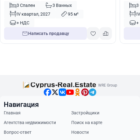
Лимасол, Кипр № 54018
Кипр №
3 Спален
3 Ванных
3
IV квартал, 2027
95 м²
I
+ НДС
+
Написать продавцу
WRE Group
Навигация
Главная
Застройщики
Агентства недвижимости
Поиск на карте
Вопрос-ответ
Новости