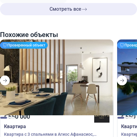
Смотреть все
Похожие объекты
Проверенный объект
Прове
650 000
650
€
€
Квартира
Кварт
Квартира с 3 спальнями в Агиос Афанасиос,
Квартир