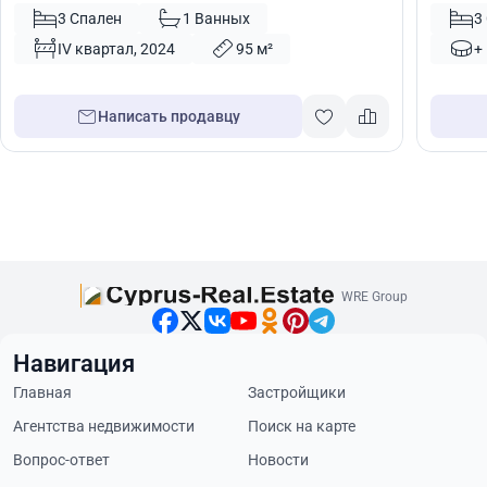
Кипр № 56170
Кипр №
3 Спален
1 Ванных
3
IV квартал, 2024
95 м²
+
Написать продавцу
WRE Group
Навигация
Главная
Застройщики
Агентства недвижимости
Поиск на карте
Вопрос-ответ
Новости