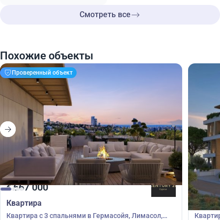
Смотреть все
Похожие объекты
Проверенный объект
667 000
650
€
€
Квартира
Кварт
Квартира с 3 спальнями в Гермасойя, Лимасол,
Квартир