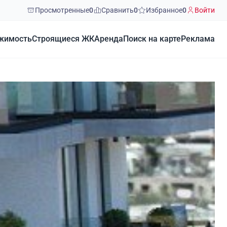
Просмотренные
0
Сравнить
0
Избранное
0
Войти
жимость
Строящиеся ЖК
Аренда
Поиск на карте
Реклама