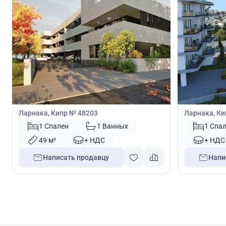
189 000
185 0
€
€
Квартира
Квартира
Квартира с 1 спальней в Ливадия,
Квартира с 
Ларнака, Кипр № 48203
Ларнака, Ки
1 Спален
1 Ванных
1 Спа
49 м²
+ НДС
+ НДС
Написать продавцу
Напи