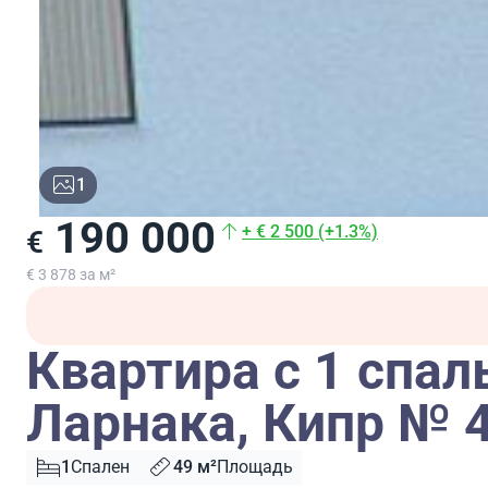
1
190 000
+ € 2 500 (+1.3%)
€
€ 3 878 за м²
Квартира с 1 спал
Ларнака, Кипр № 
1
Спален
49 м²
Площадь