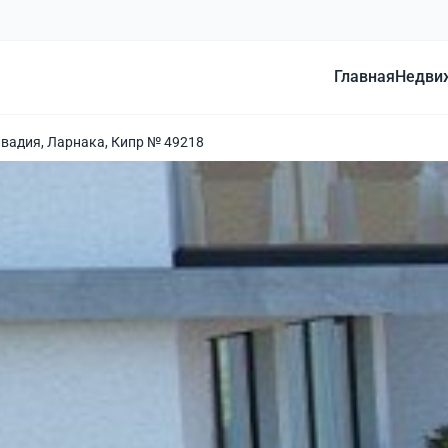
Главная
Недви
ивадия, Ларнака, Кипр № 49218