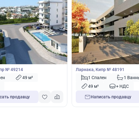
00
198 000
€
Квартира
1 спальней в Ливадия,
Квартира с 1 спальней в Лива
пр № 49214
Ларнака, Кипр № 48191
лен
49 м²
1 Спален
1 Ванн
49 м²
+ НДС
сать продавцу
Написать продавцу