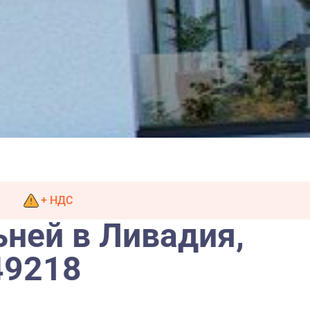
+ НДС
ьней в Ливадия,
49218