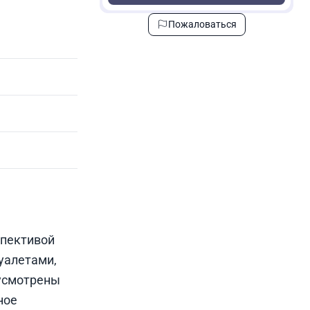
Пожаловаться
спективой
уалетами,
усмотрены
ное