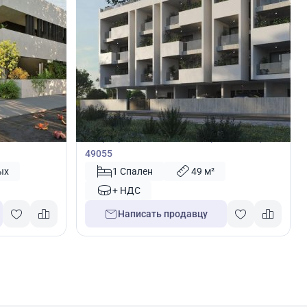
180 000
€
Квартира
дия,
Квартира с 1 спальней в Ларнака, Кипр №
49055
ых
1 Спален
49 м²
+ НДС
Написать продавцу