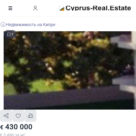
Недвижимость на Кипре
1
430 000
€
€ 3 496 за м²