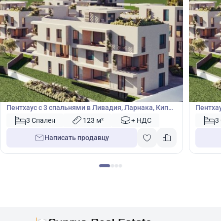
430 000
430
€
€
Пентхаус
Пентх
Пентхаус с 3 спальнями в Ливадия, Ларнака, Кипр
Пентхау
№ 49331
№ 4933
3 Спален
123 м²
+ НДС
3
Написать продавцу