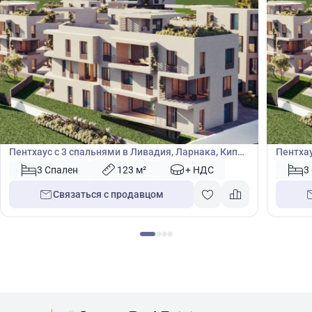
430 000
430
€
€
Пентхаус
Пентх
Пентхаус с 3 спальнями в Ливадия, Ларнака, Кипр
Пентхау
№ 49324
№ 4933
3 Спален
123 м²
+ НДС
3
Связаться с продавцом