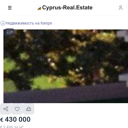
Недвижимость на Кипре
1
430 000
€
€ 3 496 за м²