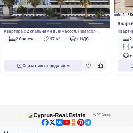
1 760 000
1 76
€
€
Квартира
Кварт
Квартира с 2 спальнями в Лимассол, Лимасол,
Квартир
Кипр № 49518
Кипр №
2 Спален
97 м²
+ НДС
2
I
+
Связаться с продавцом
WRE Group