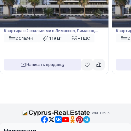
2 100 000
2 10
€
€
Квартира
Кварт
Квартира с 2 спальнями в Лимассол, Лимасол,
Квартир
Кипр № 49528
Кипр №
2 Спален
119 м²
+ НДС
2
Написать продавцу
WRE Group