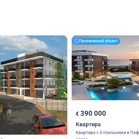
Проверенный объект
00
390 000
€
Квартира
3 спальнями в Хлорака, Пафос,
Квартира с 3 спальнями в Паф