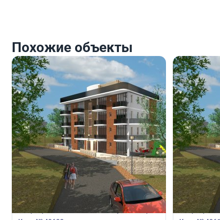
Похожие объекты
390 000
390 0
€
€
Квартира
Квартира
Квартира с 3 спальнями в Хлорака, Пафос,
Квартира с 