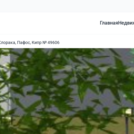
Главная
Недви
Хлорака, Пафос, Кипр № 49606