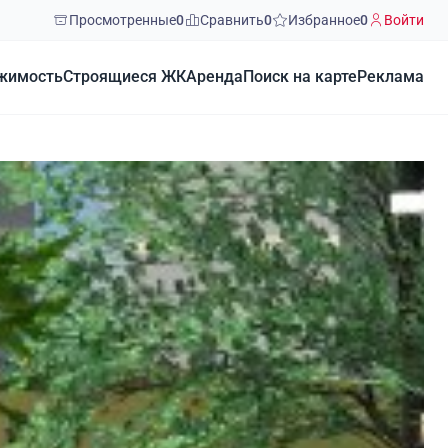
Просмотренные
0
Сравнить
0
Избранное
0
Войти
жимость
Строящиеся ЖК
Аренда
Поиск на карте
Реклама