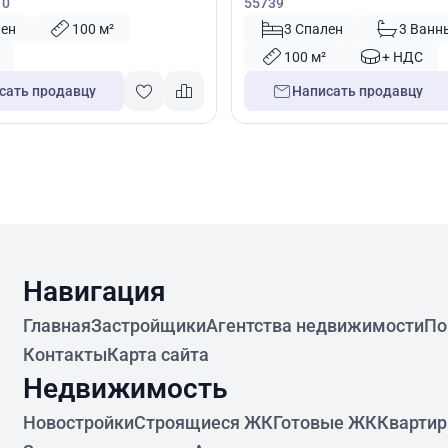
10
55739
лен
100 м²
3 Спален
3 Ванн
100 м²
+ НДС
сать продавцу
Написать продавцу
Навигация
Главная
Застройщики
Агентства недвижимости
По
Контакты
Карта сайта
Недвижимость
Новостройки
Строящиеся ЖК
Готовые ЖК
Кварти