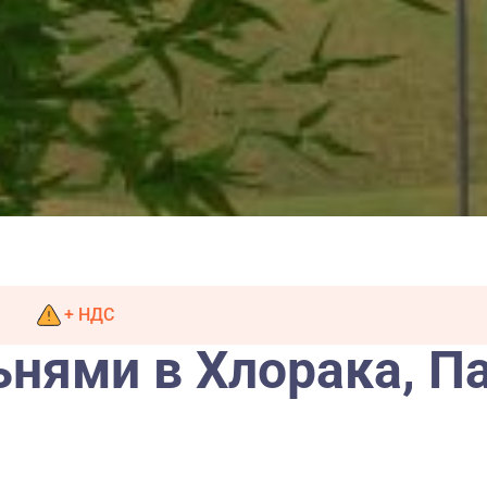
+ НДС
ьнями в Хлорака, П