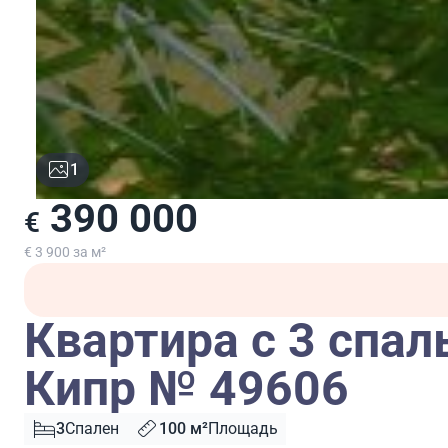
1
390 000
€
€ 3 900 за м²
Квартира с 3 спал
Кипр № 49606
3
Спален
100 м²
Площадь