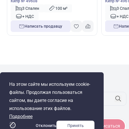
Кипр № 49608
Кипр № 496
3 Спален
100 м²
3 Спа
+ НДС
+ НДС
Написать продавцу
Напи
WRE Group
На этом сайте мы используем cookie-
© Cyprus Realestate 2026. Все права защищены!
файлы. Продолжая пользоваться
сайтом, вы даете согласие на
использование этих файлов.
Будьте в курсе
Подробнее
Отклонить
Принять
Подписаться