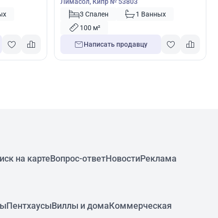
Лимасол, Кипр № 53803
ых
3 Спален
1 Ванных
100 м²
Написать продавцу
иск на карте
Вопрос-ответ
Новости
Реклама
ры
Пентхаусы
Виллы и дома
Коммерческая