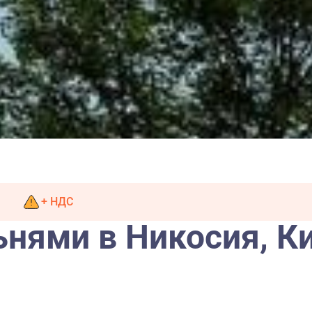
+ НДС
ьнями в Никосия, К