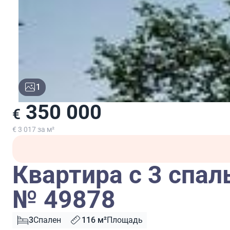
1
350 000
€
€ 3 017 за м²
Квартира с 3 спал
№ 49878
3
Спален
116 м²
Площадь