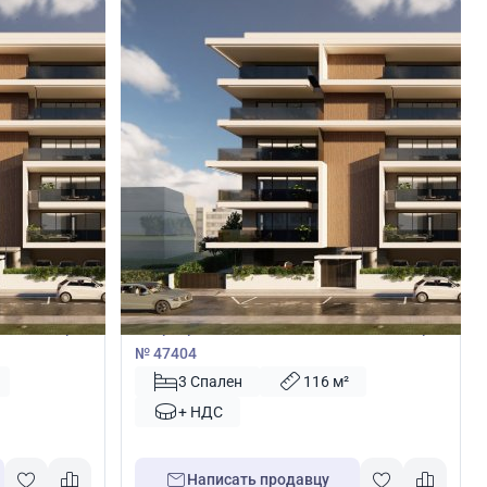
390 000
€
Квартира
осия, Кипр
Квартира с 3 спальнями в Никосия, Кипр
№ 47404
3 Спален
116 м²
+ НДС
Написать продавцу