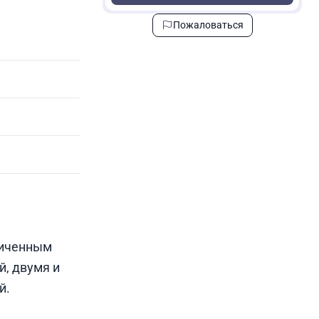
Пожаловаться
ниченным
й, двумя и
й.