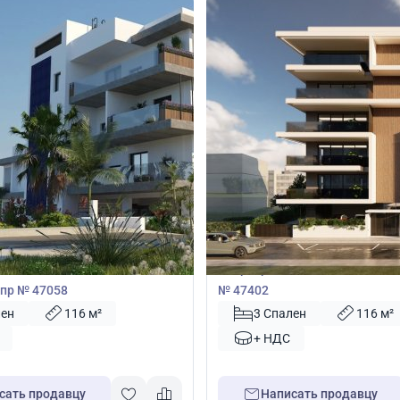
00
375 000
€
Квартира
3 спальнями в Лимассол,
Квартира с 3 спальнями в Ник
пр № 47058
№ 47402
лен
116 м²
3 Спален
116 м²
+ НДС
сать продавцу
Написать продавцу