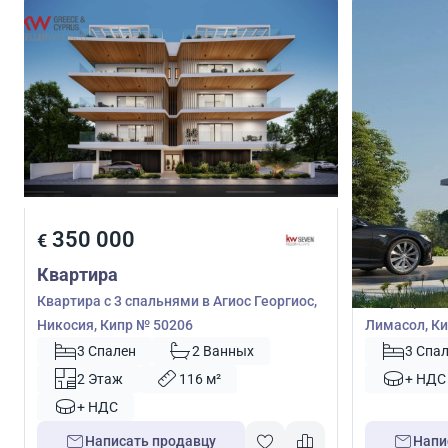
350 000
330 0
€
€
Квартира
Квартира
Квартира с 3 спальнями в Агиос Георгиос,
Квартира с 
Никосия, Кипр № 50206
Лимасол, Ки
3 Спален
2 Ванных
3 Спа
2 Этаж
116 м²
+ НДС
+ НДС
Написать продавцу
Напи