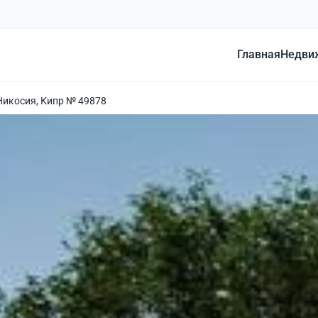
Главная
Недви
Никосия, Кипр № 49878