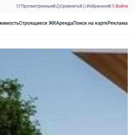
Просмотренные
0
Сравнить
0
Избранное
0
Войти
жимость
Строящиеся ЖК
Аренда
Поиск на карте
Реклама