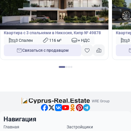
350 000
330
€
€
Квартира
Кварт
Квартира с 3 спальнями в Никосия, Кипр № 49878
Квартир
Кипр №
3 Спален
116 м²
+ НДС
3
Связаться с продавцом
WRE Group
Навигация
Главная
Застройщики