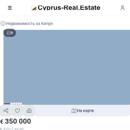
Недвижимость на Кипре
6
На карте
350 000
€
€ 3 017 за м²