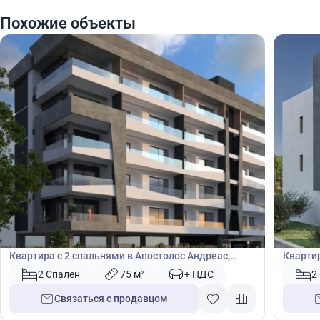
Похожие объекты
305 000
305
€
€
Квартира
Кварт
Квартира с 2 спальнями в Апостолос Андреас,
Квартир
Лимассол, Лимасол, Кипр № 42838
№ 4380
2 Спален
75 м²
+ НДС
2
Связаться с продавцом