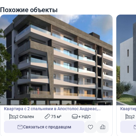
Похожие объекты
305 000
305
€
€
Квартира
Кварт
Квартира с 2 спальнями в Апостолос Андреас,
Квартир
Лимассол, Лимасол, Кипр № 42838
№ 4380
2 Спален
75 м²
+ НДС
2
Связаться с продавцом