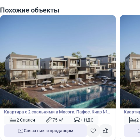
Похожие объекты
305 000
305
€
€
Квартира
Кварт
Квартира с 2 спальнями в Месоги, Пафос, Кипр №
Квартир
50052
50053
2 Спален
75 м²
+ НДС
2
Связаться с продавцом