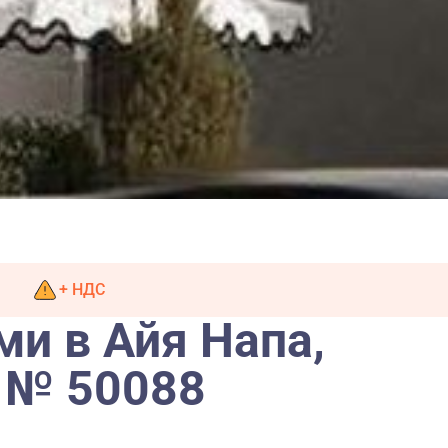
+ НДС
ми в Айя Напа,
 № 50088