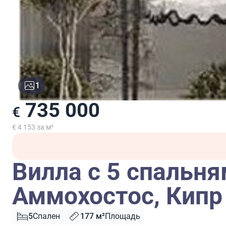
1
735 000
€
€ 4 153 за м²
Вилла с 5 спальня
Аммохостос, Кипр
5
Спален
177 м²
Площадь