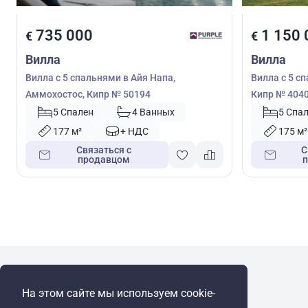
735 000
1 150 
€
€
Вилла
Вилла
Вилла с 5 спальнями в Айя Напа,
Вилла с 5 с
Аммохостос, Кипр № 50194
Кипр № 404
5 Спален
4 Ванных
5 Спа
177 м²
+ НДС
175 м²
Связаться с
С
продавцом
WRE Group
На этом сайте мы используем cookie-
© Cyprus Realestate 2026. Все права защищены!