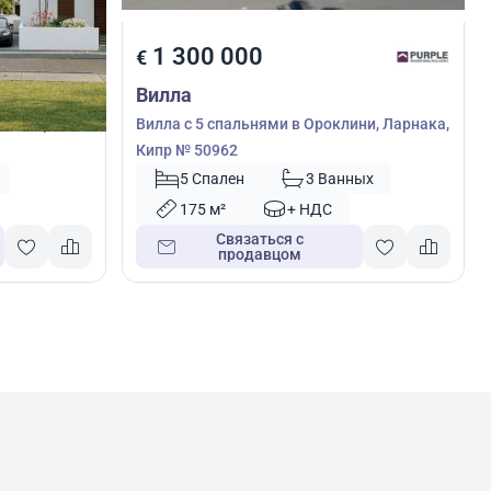
1 300 000
€
Вилла
ни, Ларнака,
Вилла с 5 спальнями в Ороклини, Ларнака,
Кипр № 50962
5 Спален
3 Ванных
175 м²
+ НДС
Связаться с
продавцом