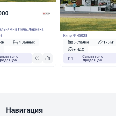
000
1 300 000
€
Вилла
пальнями в Пила, Ларнака,
Вилла с 5 спальнями в Орокли
03
Кипр № 45028
лен
4 Ванных
5 Спален
175 м²
+ НДС
вязаться с
Связаться с
продавцом
продавцом
Навигация