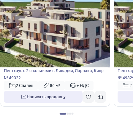
355 000
355
€
€
Пентхаус
Пентх
Пентхаус с 2 спальнями в Ливадия, Ларнака, Кипр
Пентхау
№ 49322
№ 4932
2 Спален
86 м²
+ НДС
2
Написать продавцу