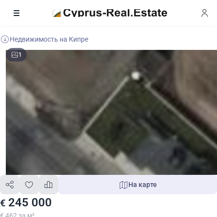
Недвижимость на Кипре
1
На карте
245 000
€
€ 462 за м²