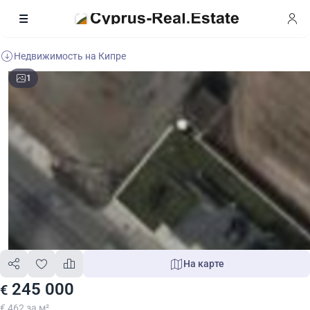
Недвижимость на Кипре
1
На карте
245 000
€
€ 462 за м²