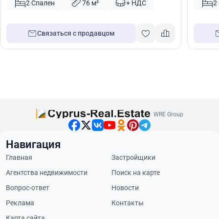
46025
Лимасо
2 Спален
76 м²
+ НДС
2
Связаться с продавцом
WRE Group
Навигация
Главная
Застройщики
Агентства недвижимости
Поиск на карте
Вопрос-ответ
Новости
Реклама
Контакты
Карта сайта