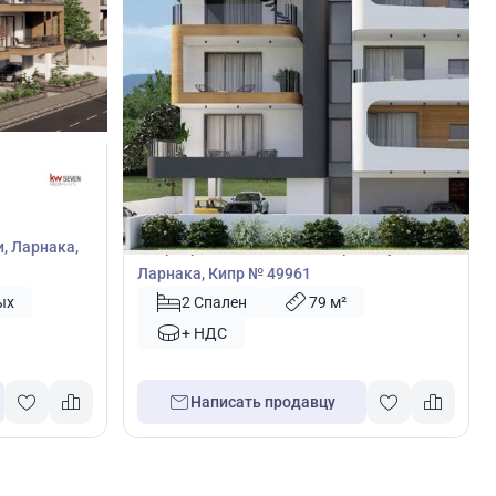
189 000
€
Квартира
и, Ларнака,
Квартира с 2 спальнями в Арадипу,
Ларнака, Кипр № 49961
ых
2 Спален
79 м²
+ НДС
Написать продавцу