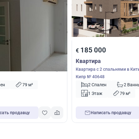
00
185 000
€
Квартира
2 спальнями в Ларнака, Кипр
Квартира с 2 спальнями в Кит
Кипр № 40648
лен
79 м²
2 Спален
2 Ванн
1 Этаж
79 м²
сать продавцу
Написать продавцу