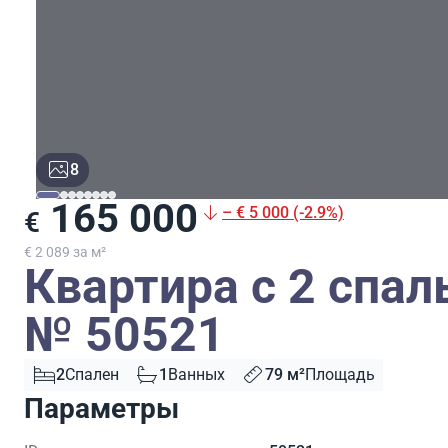
8
165 000
– € 5 000 (-2.9%)
€
€ 2 089 за м²
Квартира с 2 спал
№ 50521
2
Спален
1
Ванных
79 м²
Площадь
Параметры