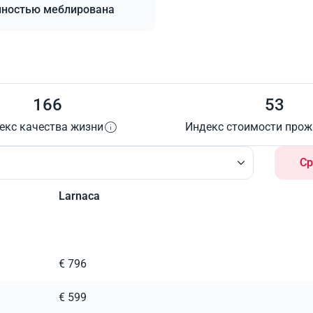
ностью меблирована
166
53
екс качества жизни
Индекс стоимости про
Ср
Larnaca
€ 796
€ 599