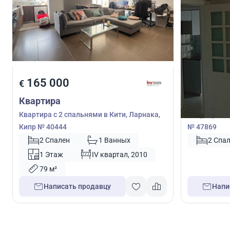
165 000
180 0
€
€
Квартира
Квартира
Квартира с 2 спальнями в Кити, Ларнака,
Квартира с 
Кипр № 40444
№ 47869
2 Спален
1 Ванных
2 Спа
1 Этаж
IV квартал, 2010
79 м²
Написать продавцу
Напи