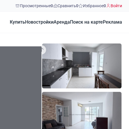
Просмотренные
0
Сравнить
0
Избранное
0
Войти
Купить
Новостройки
Аренда
Поиск на карте
Реклама