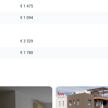
€ 1 475
€ 1 094
€ 3 329
€ 1 780