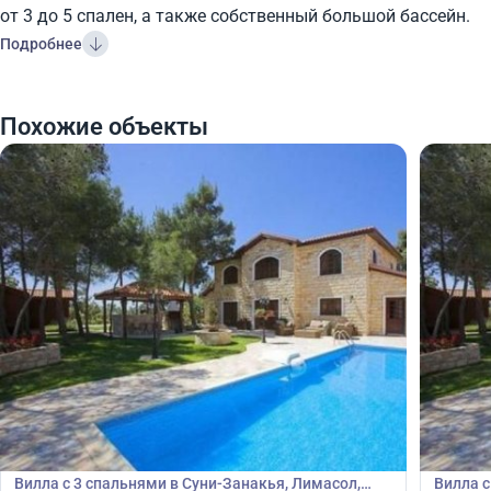
от 3 до 5 спален, а также собственный большой бассейн.
Подробнее
Похожие объекты
340 000
340
€
€
Вилла
Вилла
Вилла с 3 спальнями в Суни-Занакья, Лимасол,
Вилла с