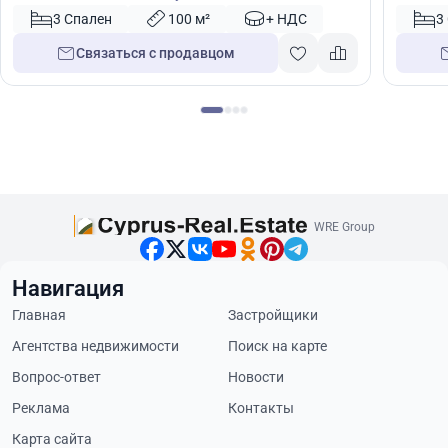
Кипр № 50619
Кипр №
3 Спален
100 м²
+ НДС
3
Связаться с продавцом
WRE Group
Навигация
Главная
Застройщики
Агентства недвижимости
Поиск на карте
Вопрос-ответ
Новости
Реклама
Контакты
Карта сайта